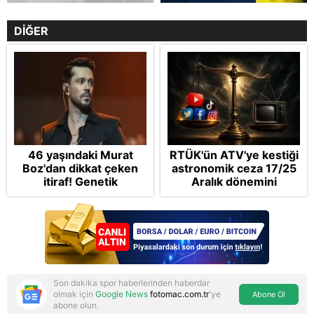
DİĞER
46 yaşındaki Murat
RTÜK'ün ATV'ye kestiği
Boz'dan dikkat çeken
astronomik ceza 17/25
itiraf! Genetik
Aralık dönemini
korkusunu açıkladı
anımsattı! Milli yayınlara
"yaptırım" kıskacı:
Turkuvaz Medya neden
hedefte?
Son dakika spor haberlerinden haberdar
olmak için
Google News
fotomac.com.tr
'ye
Abone Ol
abone olun.