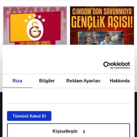
Reddet
Rıza
Bilgiler
Reklam Ayarları
Hakkında
HER YERDE!
Fenerbahçe’de sürpriz ayrılık ihtimali! Devre arasında gelmişti
Tümünü Kabul Et
Fenerbahçe’nin yeni transferi Mason Greenwood için olay sözler!
Kişiselleştir
Galatasaray’da rota yeniden Thiago Almada!
iPhone