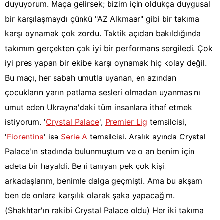
duyuyorum. Maça gelirsek; bizim için oldukça duygusal
bir karşılaşmaydı çünkü "AZ Alkmaar" gibi bir takıma
karşı oynamak çok zordu. Taktik açıdan bakıldığında
takımım gerçekten çok iyi bir performans sergiledi. Çok
iyi pres yapan bir ekibe karşı oynamak hiç kolay değil.
Bu maçı, her sabah umutla uyanan, en azından
çocukların yarın patlama sesleri olmadan uyanmasını
umut eden Ukrayna'daki tüm insanlara ithaf etmek
istiyorum. '
Crystal Palace
',
Premier Lig
temsilcisi,
'
Fiorentina
' ise
Serie A
temsilcisi. Aralık ayında Crystal
Palace'ın stadında bulunmuştum ve o an benim için
adeta bir hayaldi. Beni tanıyan pek çok kişi,
arkadaşlarım, benimle dalga geçmişti. Ama bu akşam
ben de onlara karşılık olarak şaka yapacağım.
(Shakhtar'ın rakibi Crystal Palace oldu) Her iki takıma