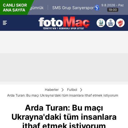
CANLI SKOR
9.8.2026 - Paz
.com.tr Karagümrük
SMS Grup Sarıyerspor
Mu
ANA SAYFA
19:00
Haberler
Futbol
Arda Turan: Bu maçı Ukrayna'daki tüm insanlara ithaf etmek istiyorum
Arda Turan: Bu maçı
Ukrayna'daki tüm insanlara
ithaf etmek istiyorum