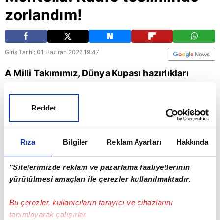
zorlandım!
Giriş Tarihi: 01 Haziran 2026 19:47
A Milli Takımımız, Dünya Kupası hazırlıkları
kapsamında Chobani Stadyumu'nda Kuzey
Makedonya'yı konuk ediyor. Karşılaşma
Reddet
öncesinde teknik direktör Vincenzo Montella
açıklamalarda bulundu. İşte o sözler...
Rıza
Bilgiler
Reklam Ayarları
Hakkında
Vincenzo Montella
"Sitelerimizde reklam ve pazarlama faaliyetlerinin
yürütülmesi amaçları ile çerezler kullanılmaktadır.
Bu çerezler, kullanıcıların tarayıcı ve cihazlarını
tanımlayarak çalışırlar.