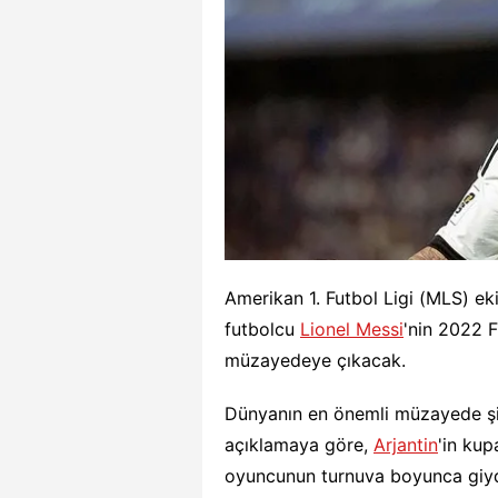
Amerikan 1. Futbol Ligi (MLS) ek
futbolcu
Lionel Messi
'nin 2022 
müzayedeye çıkacak.
Dünyanın en önemli müzayede şir
açıklamaya göre,
Arjantin
'in ku
oyuncunun turnuva boyunca giyd