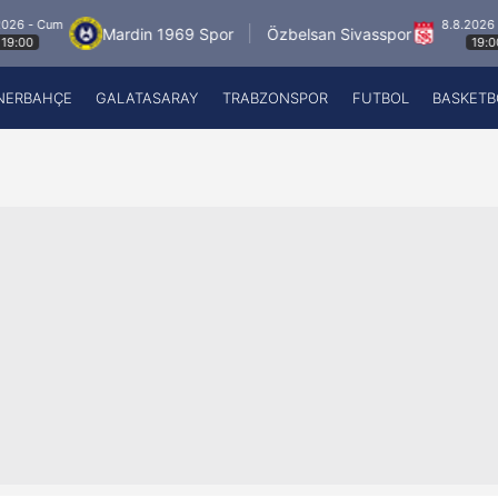
um
8.8.2026 - Cum
Mardin 1969 Spor
Özbelsan Sivasspor
19:00
NERBAHÇE
GALATASARAY
TRABZONSPOR
FUTBOL
BASKETB
Beşiktaş
A
Fenerbahçe
A
Galatasaray
A
Trabzonspor
A
Futbol
A
Basketbol
Ziraat Türkiye Kupası
DİZİ
Diğer Sporlar