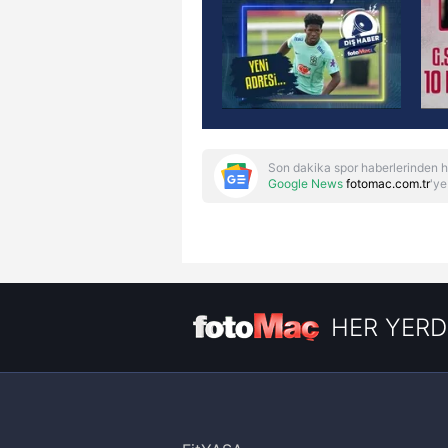
Son dakika spor haberlerinden h
Google News
fotomac.com.tr
'ye
HER YERD