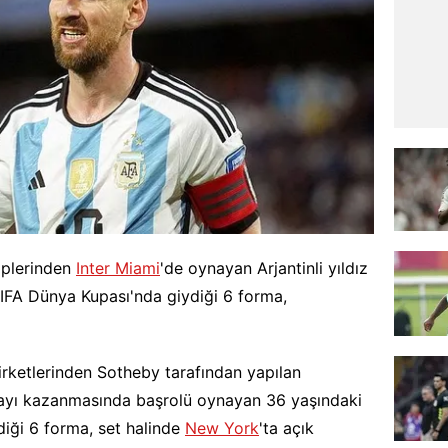
iplerinden
Inter Miami
'de oynayan Arjantinli yıldız
FIFA Dünya Kupası'nda giydiği 6 forma,
ketlerinden Sotheby tarafından yapılan
payı kazanmasında başrolü oynayan 36 yaşındaki
iği 6 forma, set halinde
New York
'ta açık