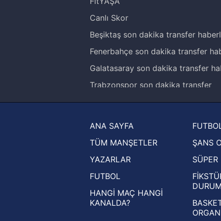
FitYAŞA
Canlı Skor
Beşiktaş son dakika transfer haberl
Fenerbahçe son dakika transfer hab
Galatasaray son dakika transfer ha
Trabzonspor son dakika transfer
haberleri
Trendyol Süper Lig haberleri
ANA SAYFA
FUTBOL
Ziraat Türkiye Kupası haberleri
TÜM MANŞETLER
ŞANS 
UEFA Şampiyonlar Ligi haberleri
YAZARLAR
SÜPER 
UEFA Avrupa Ligi haberleri
FUTBOL
FİKSTÜ
UEFA Konferans Ligi haberleri
DURU
HANGİ MAÇ HANGİ
KANALDA?
BASKET
ORGAN