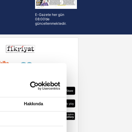
E-Gazete her gün
08:00’de
güncellenmektedir.
Hakkında