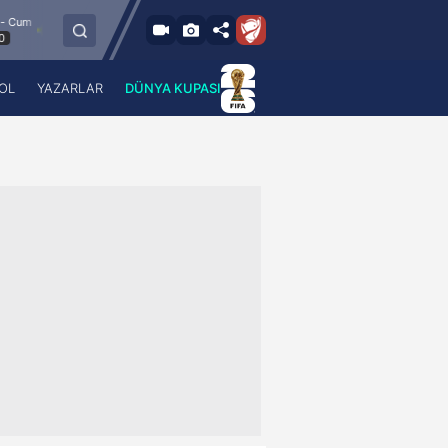
8.8.2026 - Cum
Esenler Erokspor
Hesap.com Antalyaspor
21:30
OL
YAZARLAR
DÜNYA KUPASI
 Haber
A Haber Radyo
 Spor
A Spor Radyo
TV
A News Radio
2TV
Radyo Turkuvaz
para
Turkuvaz Romantik
Turkuvaz Efsane
Vav Tv
Radyo Soft
Radyo Energy
Turkuvaz Anadolu