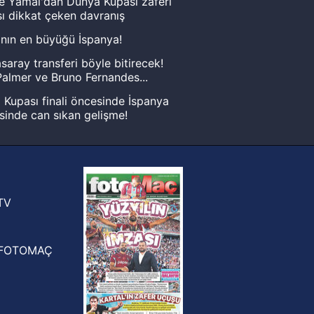
e Yamal'dan Dünya Kupası zaferi
ı dikkat çeken davranış
nın en büyüğü İspanya!
saray transferi böyle bitirecek!
almer ve Bruno Fernandes...
Kupası finali öncesinde İspanya
sinde can sıkan gelişme!
FIFA Dünya Kupası'nı kazanana
yonluk yüzüğü verilecek
n Crespo, Meksika Ligi
rinden Atlas'ın yeni teknik direktörü
TV
FOTOMAÇ