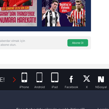
aberdar olmak için
Abone Ol
 abone olun.
E!
iPhone
Android
iPad
Facebook
X
NSosyal