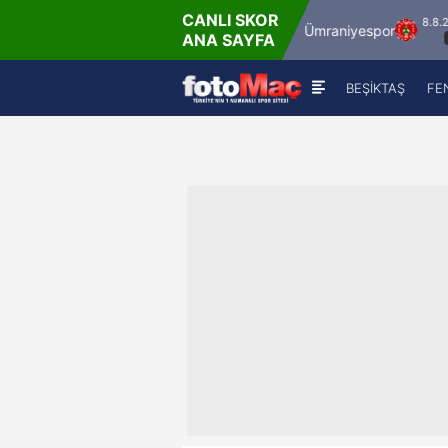
CANLI SKOR
8.8.2026 - Cum
8.8.2026 - C
İstanbulspor
Ümraniyespor
ANA SAYFA
17:00
19:00
BEŞİKTAŞ
FE