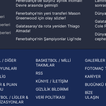
Fenerbahçe'de sürpriz ayrılık ihtimali!
Lamin
Devre arasında gelmişti
sonras
Fenerbahçe'nin yeni transferi Mason
Dünya
eri
Greenwood için olay sözler!
Galata
erleri
Galatasaray'da rota yeniden Thiago
Cole P
Almada!
berleri
Dünya 
Fenerbahçe'nin Şampiyonlar Ligi'nde
cephe
muhtemel rakibi belli oldu! Gornik
2026 
Zabrze'yi elerlerse...
şampi
İspanya-Arjantin finalinin ardından dış
Herna
 / DİĞER
BASKETBOL / MİLLİ
GALERİLER
basından gündem olan manşetler!
ekiple
TAKIMLAR
OYUNLARI
FOTOMAÇ 
Beşiktaş'ın UEFA Avrupa Ligi'nde 3. Ön
oldu
RSS
Eleme Turu muhtemel rakipleri belli oldu!
LİG
KARİYER
KÜNYE / İLETİŞİM
R & PUAN
BUGÜNKÜ 
MU
GİZLİLİK BİLDİRİMİ
BİZE
BOL / LİGLER &
VERİ POLİTİKASI
ULAŞIN
İZASYONLAR