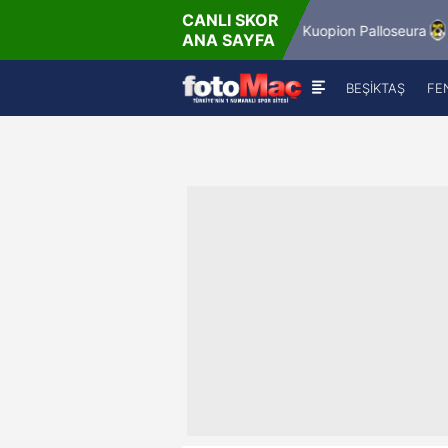
CANLI SKOR
 - Per
6.8.2026 - Per
Winner Match 12
Kuopion Palloseura
ANA SAYFA
0
18:00
BEŞİKTAŞ
FE