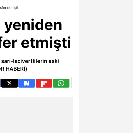
sfer etmişti
n yeniden
fer etmişti
arı-lacivertlilerin eski
POR HABERİ)