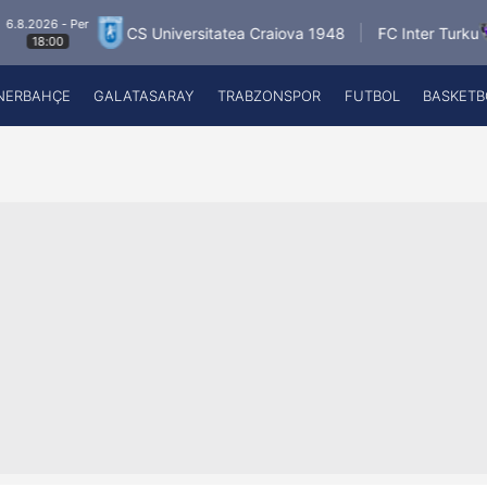
6.8.2026 - Per
CS Universitatea Craiova 1948
FC Inter Turku
18:00
NERBAHÇE
GALATASARAY
TRABZONSPOR
FUTBOL
BASKETB
Beşiktaş
A
Fenerbahçe
A
Galatasaray
A
Trabzonspor
A
Futbol
A
Basketbol
Ziraat Türkiye Kupası
DİZİ
Diğer Sporlar