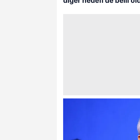
diğer hedefi de belli ol