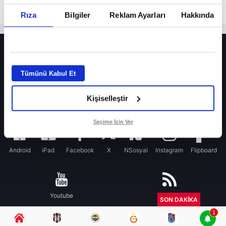
Rıza
Bilgiler
Reklam Ayarları
Hakkında
HER YERDE!
Fenerbahçe’de sürpriz ayrılık ihtimali! Devre arasında gelmişti
Tümünü Kabul Et
Fenerbahçe’nin yeni transferi Mason Greenwood için olay sözler!
Kişiselleştir
Galatasaray’da rota yeniden Thiago Almada!
iPhone
Seçime İzin Ver
Android
iPad
Facebook
X
NSosyal
Instagram
Flipboard
Youtube
RSS
SON DAKİKA
1