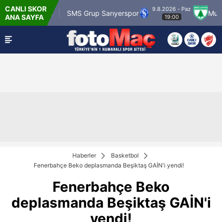
CANLI SKOR
9.8.2026 - Paz
 Karagümrük
SMS Grup Sarıyerspor
Muğlaspo
ANA SAYFA
19:00
Haberler
Basketbol
Fenerbahçe Beko deplasmanda Beşiktaş GAİN'i yendi!
Fenerbahçe Beko
deplasmanda Beşiktaş GAİN'i
yendi!