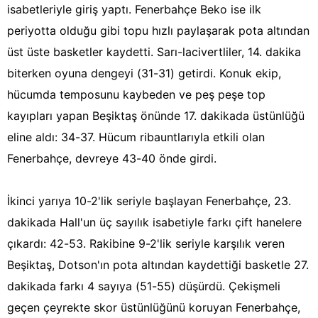
isabetleriyle giriş yaptı. Fenerbahçe Beko ise ilk
periyotta olduğu gibi topu hızlı paylaşarak pota altından
üst üste basketler kaydetti. Sarı-lacivertliler, 14. dakika
biterken oyuna dengeyi (31-31) getirdi. Konuk ekip,
hücumda temposunu kaybeden ve peş peşe top
kayıpları yapan Beşiktaş önünde 17. dakikada üstünlüğü
eline aldı: 34-37. Hücum ribauntlarıyla etkili olan
Fenerbahçe, devreye 43-40 önde girdi.
İkinci yarıya 10-2'lik seriyle başlayan Fenerbahçe, 23.
dakikada Hall'un üç sayılık isabetiyle farkı çift hanelere
çıkardı: 42-53. Rakibine 9-2'lik seriyle karşılık veren
Beşiktaş, Dotson'ın pota altından kaydettiği basketle 27.
dakikada farkı 4 sayıya (51-55) düşürdü. Çekişmeli
geçen çeyrekte skor üstünlüğünü koruyan Fenerbahçe,