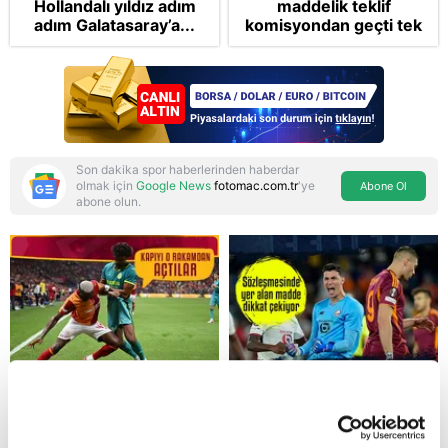
Hollandalı yıldız adım
maddelik teklif
adım Galatasaray’a...
komisyondan geçti tek
madde değişti!
Soruşturma ve cezalar
hangi şartlarda
ertelenecek?
Son dakika spor haberlerinden haberdar
olmak için
Google News
fotomac.com.tr
'ye
Abone Ol
abone olun.
Reddet