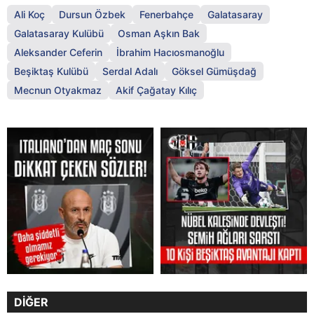
Ali Koç
Dursun Özbek
Fenerbahçe
Galatasaray
Galatasaray Kulübü
Osman Aşkın Bak
Aleksander Ceferin
İbrahim Hacıosmanoğlu
Beşiktaş Kulübü
Serdal Adalı
Göksel Gümüşdağ
Mecnun Otyakmaz
Akif Çağatay Kılıç
DİĞER