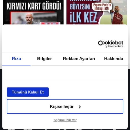
Reddet
Rıza
Bilgiler
Reklam Ayarları
Hakkında
HER YERDE!
Fenerbahçe’de sürpriz ayrılık ihtimali! Devre arasında gelmişti
Tümünü Kabul Et
Fenerbahçe’nin yeni transferi Mason Greenwood için olay sözler!
Kişiselleştir
Galatasaray’da rota yeniden Thiago Almada!
iPhone
Seçime İzin Ver