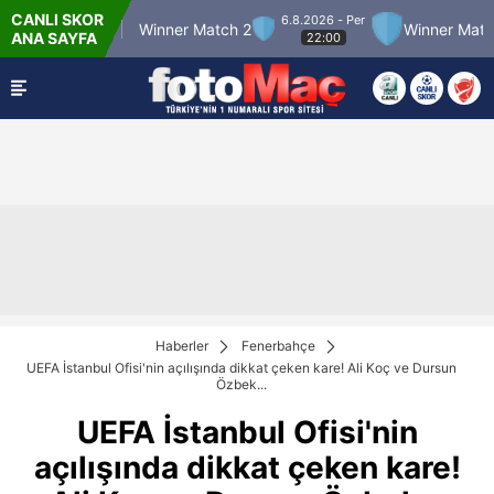
CANLI SKOR
6.8.2026 - Per
 Match 12
Winner Match 2
Winner Match 3
ANA SAYFA
22:00
Haberler
Fenerbahçe
UEFA İstanbul Ofisi'nin açılışında dikkat çeken kare! Ali Koç ve Dursun
Özbek...
UEFA İstanbul Ofisi'nin
açılışında dikkat çeken kare!