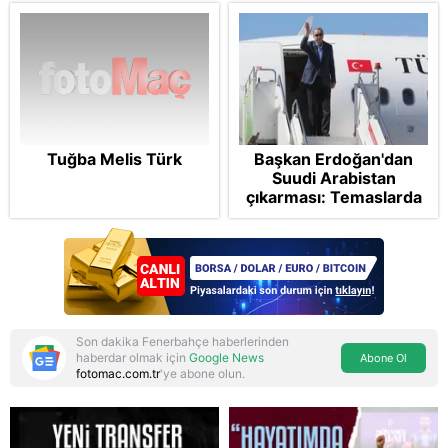
Tuğba Melis Türk
Başkan Erdoğan'dan
Suudi Arabistan
çıkarması: Temaslarda
bulunacak
Son dakika Fenerbahçe haberlerinden
haberdar olmak için
Google News
Abone Ol
fotomac.com.tr
'ye abone olun.