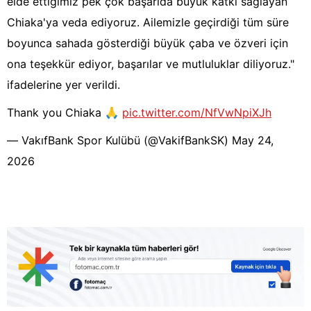
elde ettiğimiz pek çok başarıda büyük katkı sağlayan
Chiaka'ya veda ediyoruz. Ailemizle geçirdiği tüm süre
boyunca sahada gösterdiği büyük çaba ve özveri için
ona teşekkür ediyor, başarılar ve mutluluklar diliyoruz."
ifadelerine yer verildi.
Thank you Chiaka 🙏
pic.twitter.com/NfVwNpiXJh
— VakıfBank Spor Kulübü (@VakifBankSK)
May 24,
2026