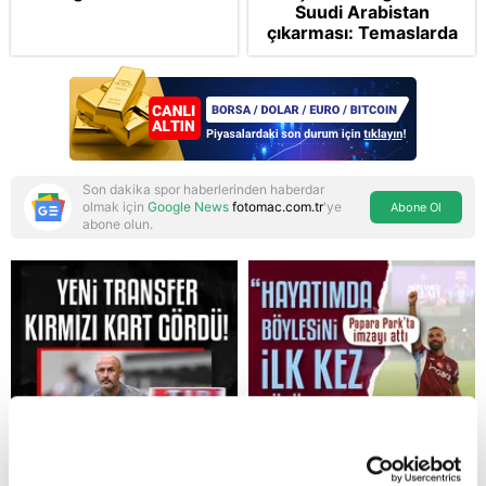
Suudi Arabistan
çıkarması: Temaslarda
bulunacak
Son dakika spor haberlerinden haberdar
olmak için
Google News
fotomac.com.tr
'ye
Abone Ol
abone olun.
Reddet