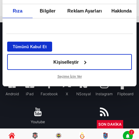
Rıza
Bilgiler
Reklam Ayarları
Hakkında
HER YERDE!
Fenerbahçe’de sürpriz ayrılık ihtimali! Devre arasında gelmişti
Tümünü Kabul Et
Fenerbahçe’nin yeni transferi Mason Greenwood için olay sözler!
Kişiselleştir
Galatasaray’da rota yeniden Thiago Almada!
iPhone
Seçime İzin Ver
Android
iPad
Facebook
X
NSosyal
Instagram
Flipboard
Youtube
RSS
SON DAKİKA
2