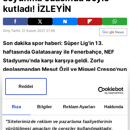
kutladı! İZLEYİN
Giriş Tarihi: 21 Kasım 2021 21:56
Son dakika spor haberi: Süper Lig'in 13.
haftasında Galatasaray ile Fenerbahçe, NEF
Stadyumu'nda karşı karşıya geldi. Zorlu
deplasmandan Mesut Özil ve Miguel Crespo'nun
golleriyle 2-1 galip ayrılan sarı-lacivertliler
önemli bir 3 puanın sahibi oldu. Maçın ardından
Reddet
büyük bir sevinç yaşayan Fenerbahçe'de
futbolcular, galibiyeti soyunma odasında kutladı.
Rıza
Bilgiler
Reklam Ayarları
Hakkında
İşte o anlar...
"Sitelerimizde reklam ve pazarlama faaliyetlerinin
Galatasaray derb
Miguel Crespo
Mesut Özil
yürütülmesi amaçları ile çerezler kullanılmaktadır.