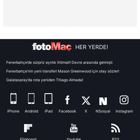
Sitemizde kendimize ve üçüncü kişilere ait çerezler
kullanılmaktadır. Bu çerezler vasıtasıyla çeşitli kişisel
verileriniz işlenmekte olup gerekli olan çerezler bilgi
toplumu hizmetlerinin sunulması amacıyla
kullanılmaktadır. Diğer çerezler, sitemizin daha işlevsel
kılınması ve kişiselleştirilmesi ve sizlere yönelik
reklam/pazarlama faaliyetlerinin yapılması, amaçlarıyla
HER YERDE!
sınırlı olarak açık rızanız dahilinde kullanılacaktır.
Fenerbahçe’de sürpriz ayrılık ihtimali! Devre arasında gelmişti
Çerezlere ilişkin tercihlerinizi aşağıda yer alan panel
Fenerbahçe’nin yeni transferi Mason Greenwood için olay sözler!
vasıtasıyla belirleyebilirsiniz. Çerezlere ilişkin detaylı bilgi
Galatasaray’da rota yeniden Thiago Almada!
için Ayarlar butonuna tıklayabilir,
Çerez Bilgilendirme
Metnimizi
ziyaret edebilirsiniz.
6698 sayılı Kişisel Verilerin Korunması Kanunu uyarınca
iPhone
Android
iPad
Facebook
X
NSosyal
Instagram
hazırlanmış Aydınlatma Metnimizi okumak ve sitemizde
ilgili mevzuata uygun olarak kullanılan çerezlerle ilgili bilgi
almak için lütfen
tıklayınız
.
Flipboard
Youtube
RSS