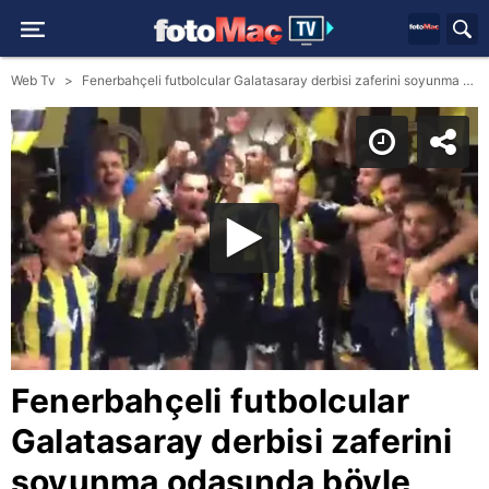
Web Tv
Fenerbahçeli futbolcular Galatasaray derbisi zaferini soyunma odasında böyle kutladı! İZLEYİN
Fenerbahçeli futbolcular
Galatasaray derbisi zaferini
soyunma odasında böyle