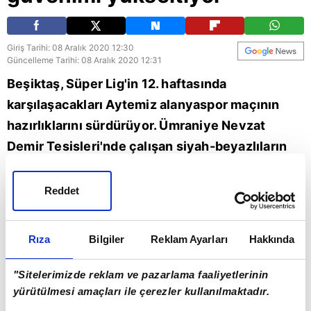
Giriş Tarihi: 08 Aralık 2020 12:30
Güncelleme Tarihi: 08 Aralık 2020 12:31
Beşiktaş, Süper Lig'in 12. haftasında
karşılaşacakları Aytemiz alanyaspor maçının
hazırlıklarını sürdürüyor. Ümraniye Nevzat
Demir Tesisleri'nde çalışan siyah-beyazlıların
Fransız oyuncusu Rachid Ghezzal, antrenman
öncesi düzenlenen basın toplantısında
Reddet
açıklamalarda bulundu. Ghezzal yaptığı
açıklamada Beşiktaş için "Burada olmak öz
Rıza
Bilgiler
Reklam Ayarları
Hakkında
güvenimi yükseltiyor" dedi. İşte o sözler...
"Sitelerimizde reklam ve pazarlama faaliyetlerinin
Beşiktaş
yürütülmesi amaçları ile çerezler kullanılmaktadır.