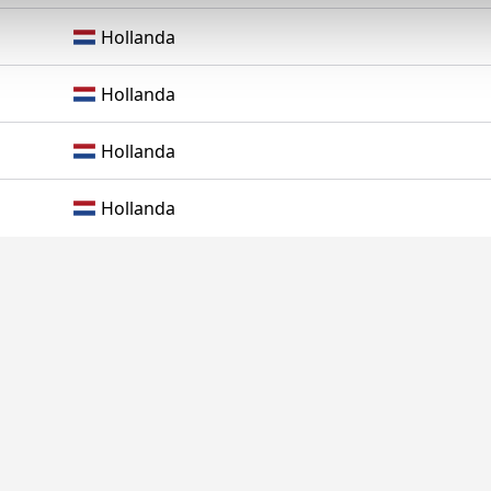
abilmek için İnternet Sitemizde kendimize ve üçüncü kişilere ait 
Hollanda
isel verileriniz işlenmekte olup gerekli olan çerezler bilgi toplum
 çerezler, sitemizin daha işlevsel kılınması ve kişiselleştirilmes
Hollanda
 yapılması, amaçlarıyla sınırlı olarak açık rızanız dahilinde kulla
Hollanda
aşağıda yer alan panel vasıtasıyla belirleyebilirsiniz. Çerezlere iliş
lgilendirme Metnimizi
ziyaret edebilirsiniz.
Hollanda
Korunması Kanunu uyarınca hazırlanmış Aydınlatma Metnimizi okum
 çerezlerle ilgili bilgi almak için lütfen
tıklayınız
.