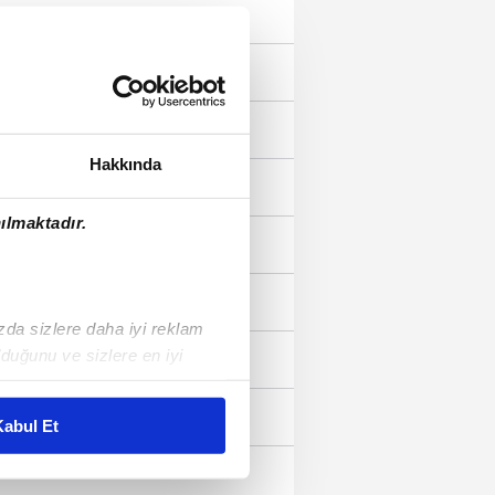
--
--
--
Hakkında
--
ılmaktadır.
--
--
ızda sizlere daha iyi reklam
duğunu ve sizlere en iyi
--
liyetlerimizi karşılamak
--
abul Et
ar gösterilmeyecektir."
--