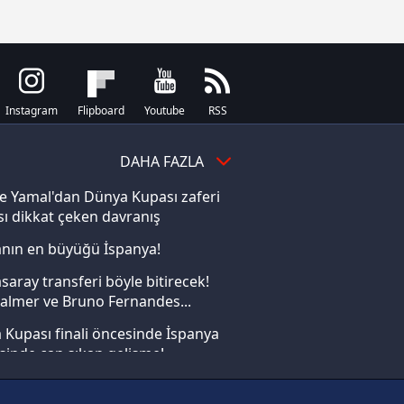
Instagram
Flipboard
Youtube
RSS
DAHA FAZLA
e Yamal'dan Dünya Kupası zaferi
ı dikkat çeken davranış
nın en büyüğü İspanya!
saray transferi böyle bitirecek!
almer ve Bruno Fernandes...
Kupası finali öncesinde İspanya
sinde can sıkan gelişme!
FIFA Dünya Kupası'nı kazanana