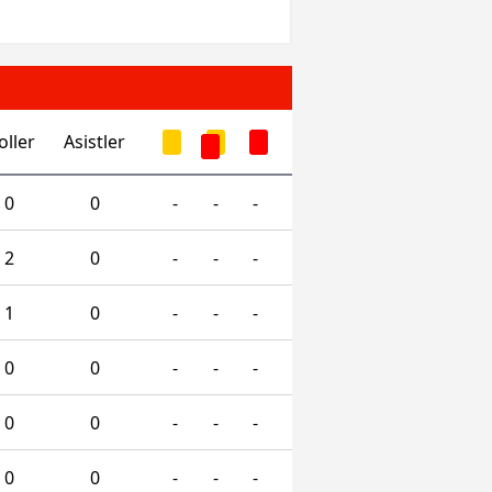
oller
Asistler
0
0
-
-
-
2
0
-
-
-
1
0
-
-
-
0
0
-
-
-
0
0
-
-
-
0
0
-
-
-