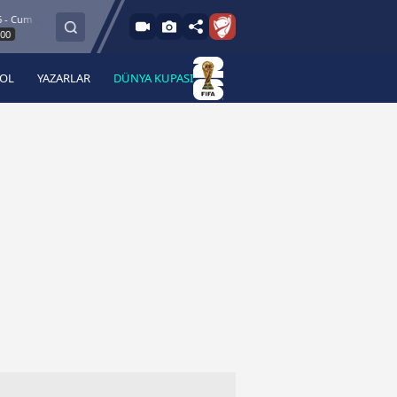
8.8.2026 - Cum
Esenler Erokspor
Hesap.com Antalyaspor
21:30
BOL
YAZARLAR
DÜNYA KUPASI
 Haber
A Haber Radyo
 Spor
A Spor Radyo
TV
A News Radio
2TV
Radyo Turkuvaz
para
Turkuvaz Romantik
Turkuvaz Efsane
Vav Tv
Radyo Soft
Radyo Energy
Turkuvaz Anadolu