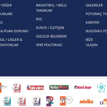
şampi
/ DİĞER
BASKETBOL / MİLLİ
GALERİLER
İspanya-Arjantin finalinin ardından dış
Herna
TAKIMLAR
basından gündem olan manşetler!
YUNLARI
FOTOMAÇ TV
ekiple
RSS
Beşiktaş'ın UEFA Avrupa Ligi'nde 3. Ön
direkt
İG
KARİYER
Eleme Turu muhtemel rakipleri belli oldu!
KÜNYE / İLETİŞİM
R & PUAN DURUMU
BUGÜNKÜ F
GİZLİLİK BİLDİRİMİ
OL / LİGLER &
BİZE
ZASYONLAR
VERİ POLİTİKASI
ULAŞIN