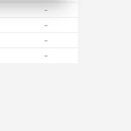
çerezler kullanılmaktadır. Bu
--
u hizmetlerinin sunulması
i ve sizlere yönelik
--
nılacaktır.
--
kin detaylı bilgi için Ayarlar
--
ak ve sitemizde ilgili