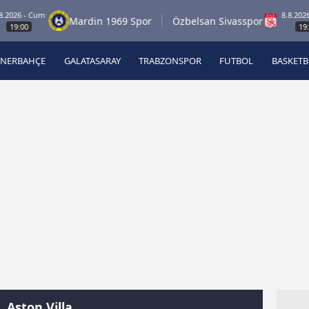
- Cum
8.8.2026 - Cum
Mardin 1969 Spor
Özbelsan Sivasspor
0
19:00
ENERBAHÇE
GALATASARAY
TRABZONSPOR
FUTBOL
BASKET
Beşiktaş
A
Fenerbahçe
A
Galatasaray
A
Trabzonspor
A
Futbol
A
Basketbol
Ziraat Türkiye Kupası
DİZİ
Diğer Sporlar
Aston Villa