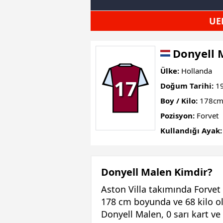
UE
Donyell 
Ülke:
Hollanda
17
Doğum Tarihi:
19
Boy / Kilo:
178cm
Pozisyon:
Forvet
Kullandığı Ayak:
Donyell Malen Kimdir?
Aston Villa takımında Forvet
178 cm boyunda ve 68 kilo ol
Donyell Malen, 0 sarı kart ve