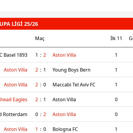
PA LİGİ 25/26
Maç
İlk 11
G
C Basel 1893
1
:
2
Aston Villa
1
Aston Villa
2
:
1
Young Boys Bern
1
Aston Villa
2
:
0
Maccabi Tel Aviv FC
1
head Eagles
2
:
1
Aston Villa
0
d Rotterdam
0
:
2
Aston Villa
0
Aston Villa
1
:
0
Bologna FC
1