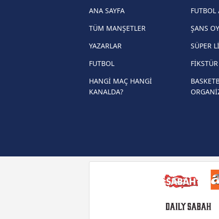
haberleri
ANA SAYFA
FUTBOL 
Trendyol Süper Lig haberleri
TÜM MANŞETLER
ŞANS O
Ziraat Türkiye Kupası haberleri
YAZARLAR
SÜPER L
UEFA Şampiyonlar Ligi haberleri
FUTBOL
FİKSTÜ
UEFA Avrupa Ligi haberleri
HANGİ MAÇ HANGİ
BASKETB
KANALDA?
ORGANİ
UEFA Konferans Ligi haberleri