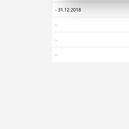
Sizlere daha iyi bir hizmet sun
- 31.12.2018
çerezler vasıtasıyla çeşitli kiş
amacıyla kullanılmaktadır. Diğer
-
reklam/pazarlama faaliyetlerinin
-
Çerezlere ilişkin tercihlerinizi 
butonuna tıklayabilir,
Çerez Bi
-
6698 sayılı Kişisel Verilerin 
mevzuata uygun olarak kullanılan