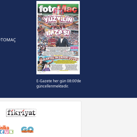
yonluk yüzüğü verilecek
n Crespo, Meksika Ligi
rinden Atlas'ın yeni teknik
örü oldu
OTOMAÇ
E-Gazete her gün 08:00’de
güncellenmektedir.