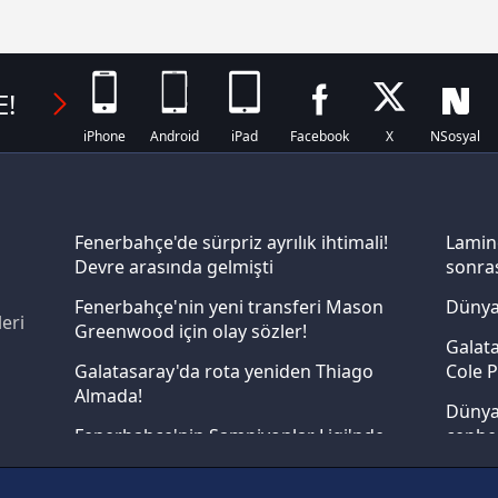
E!
iPhone
Android
iPad
Facebook
X
NSosyal
Fenerbahçe'de sürpriz ayrılık ihtimali!
Lamin
Devre arasında gelmişti
sonras
Fenerbahçe'nin yeni transferi Mason
Dünya
eri
Greenwood için olay sözler!
Galata
Galatasaray'da rota yeniden Thiago
Cole P
Almada!
Dünya 
Fenerbahçe'nin Şampiyonlar Ligi'nde
cephe
muhtemel rakibi belli oldu! Gornik
2026 
Zabrze'yi elerlerse...