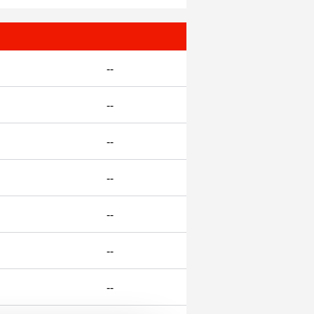
--
--
--
--
--
--
--