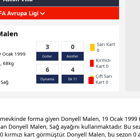
FA Avrupa Ligi
Malen
Sarı Kart
3
0
0
 Ocak 1999
Goller
Asistler
Kırmızı
, 68kg
Kart 0
6
4
Çift Sarı
Oynama
İlk 11
Sağ
Kart 0
 mevkinde forma giyen Donyell Malen, 19 Ocak 1999 t
an Donyell Malen, Sağ ayağını kullanmaktadır. Bu sez
 0 kırmızı kart görmüştür. Donyell Malen, bu sezon 0 as