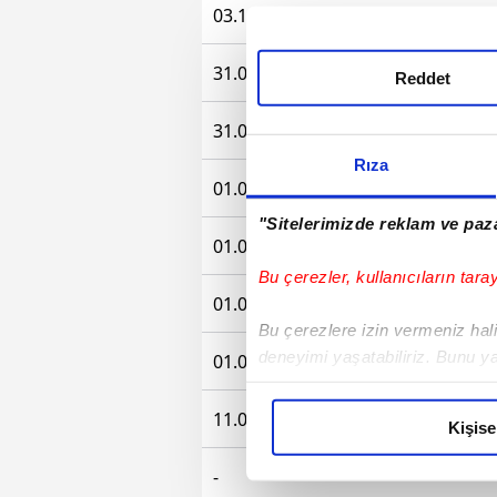
03.10.2017 - 11.10.2017
31.08.2017 - 30.06.2018
Reddet
31.08.2017 - 31.08.2017
Rıza
01.07.2017 - 30.08.2017
"Sitelerimizde reklam ve paza
01.07.2017 - 01.07.2017
Bu çerezler, kullanıcıların tara
01.07.2015 - 30.08.2017
Bu çerezlere izin vermeniz halin
deneyimi yaşatabiliriz. Bunu y
01.07.2015 - 01.07.2015
içerikleri sunabilmek adına el
noktasında tek gelir kalemimiz 
11.03.2015 - 12.01.2017
Kişise
Her halükârda, kullanıcılar, bu 
-