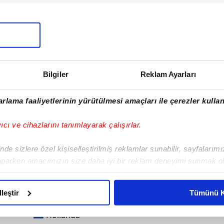
Hollanda
Jong PSV Eindhoven
Jong PSV Eindhoven
Bilgiler
Reklam Ayarları
Arsenal FC
rlama faaliyetlerinin yürütülmesi amaçları ile çerezler kullan
Arsenal FC
yıcı ve cihazlarını tanımlayarak çalışırlar.
Arsenal FC
de sizlere özel kişiselleştirilmiş reklamlar sunabilir, sayfalarım
aparken amacımızın size daha iyi bir reklam deneyimi sunmak ol
Arsenal FC
imizden gelen çabayı gösterdiğimizi ve bu noktada, reklamların ma
olduğunu sizlere hatırlatmak isteriz.
Hollanda
lleştir
Tümünü K
çerezlere izin vermedikleri takdirde, kullanıcılara hedefli reklaml
Hollanda