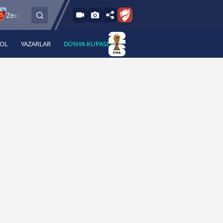
9.8.2026 - Paz
rner Kayserispor
Sipay Bodrum FK
Bursasp
21:30
BOL
YAZARLAR
DÜNYA KUPASI
 Haber
A Haber Radyo
 Spor
A Spor Radyo
TV
A News Radio
2TV
Radyo Turkuvaz
para
Turkuvaz Romantik
Turkuvaz Efsane
Vav Tv
Radyo Soft
Radyo Energy
Turkuvaz Anadolu