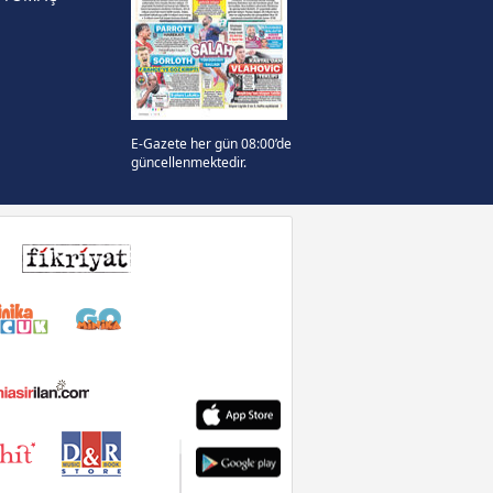
E-Gazete her gün 08:00’de
güncellenmektedir.