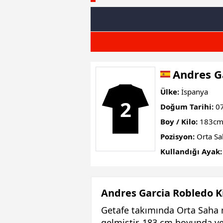
Andres G
Ülke:
İspanya
2
Doğum Tarihi:
07
Boy / Kilo:
183cm
Pozisyon:
Orta Sa
Kullandığı Ayak:
Andres Garcia Robledo K
Getafe takımında Orta Saha 
gelmiştir. 183 cm boyunda ve