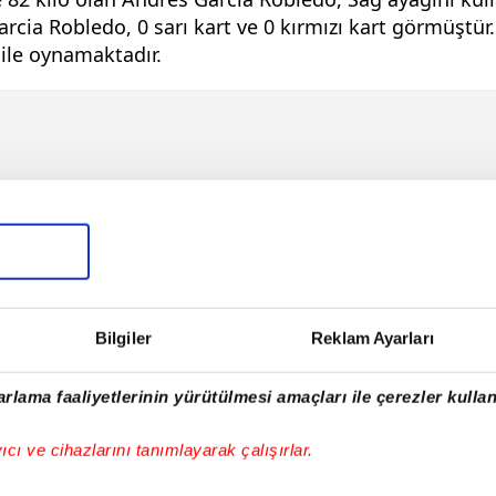
rcia Robledo, 0 sarı kart ve 0 kırmızı kart görmüştür
 ile oynamaktadır.
Bilgiler
Reklam Ayarları
rlama faaliyetlerinin yürütülmesi amaçları ile çerezler kullan
E!
yıcı ve cihazlarını tanımlayarak çalışırlar.
iPhone
Android
iPad
Facebook
X
NSosyal