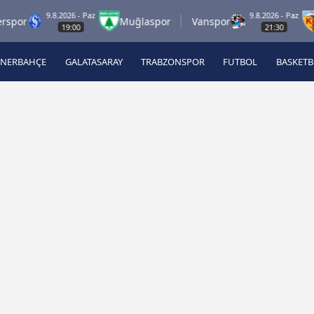
9.8.2026 - Paz
9.8.2026 - Paz
Muğlaspor
Vanspor
Zeco
19:00
21:30
ENERBAHÇE
GALATASARAY
TRABZONSPOR
FUTBOL
BASKET
Beşiktaş
A
Fenerbahçe
A
Galatasaray
A
Trabzonspor
A
Futbol
A
Basketbol
Ziraat Türkiye Kupası
DİZİ
Diğer Sporlar