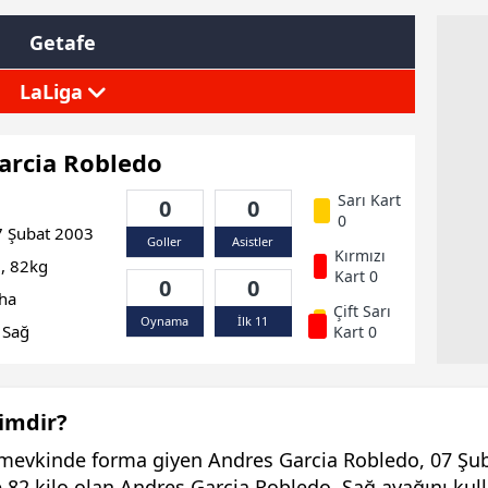
Getafe
LaLiga
arcia Robledo
Sarı Kart
0
0
0
 Şubat 2003
Goller
Asistler
Kırmızı
, 82kg
Kart 0
0
0
ha
Çift Sarı
Oynama
İlk 11
Sağ
Kart 0
imdir?
mevkinde forma giyen Andres Garcia Robledo, 07 Şub
 82 kilo olan Andres Garcia Robledo, Sağ ayağını kul