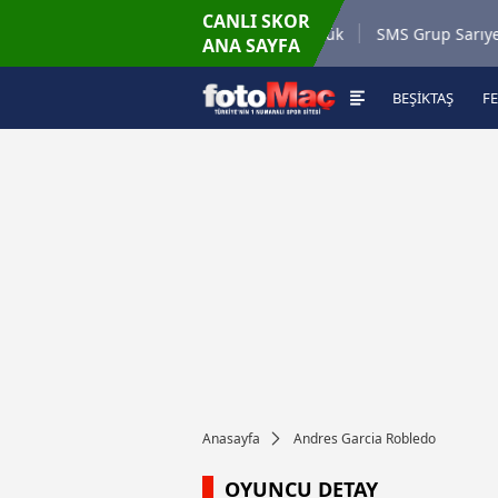
CANLI SKOR
.2026 - Paz
Misirli.com.tr Karagümrük
SMS Grup Sarıyerspor
ANA SAYFA
19:00
BEŞİKTAŞ
F
Anasayfa
Andres Garcia Robledo
OYUNCU DETAY