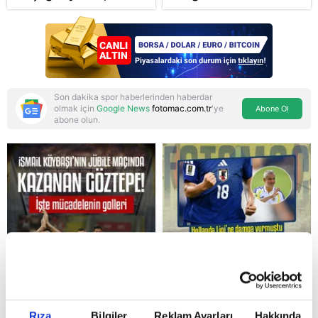
karakteriyle geliyor
çetelerine net mesaj:
"Devlet tepenize
binecek"
Son dakika spor haberlerinden haberdar
olmak için
Google News
fotomac.com.tr
'ye
Abone Ol
abone olun.
Reddet
Rıza
Bilgiler
Reklam Ayarları
Hakkında