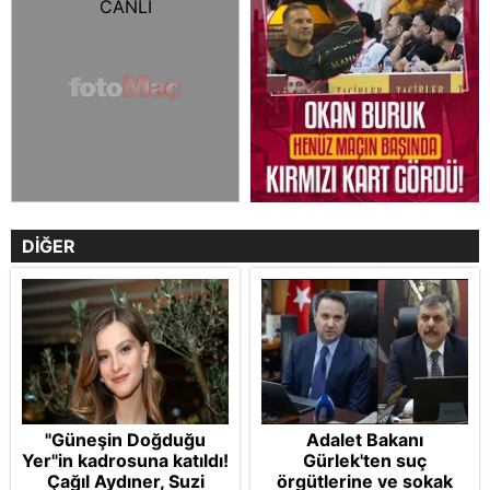
DİĞER
"Güneşin Doğduğu
Adalet Bakanı
Yer"in kadrosuna katıldı!
Gürlek'ten suç
Çağıl Aydıner, Suzi
örgütlerine ve sokak