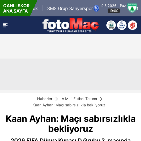
CANLI SKOR
9.8.2026 - Paz
.tr Karagümrük
SMS Grup Sarıyerspor
Muğlas
ANA SAYFA
19:00
Haberler
A Milli Futbol Takımı
Kaan Ayhan: Maçı sabırsızlıkla bekliyoruz
Kaan Ayhan: Maçı sabırsızlıkla
bekliyoruz
2026 FIFA Dünya Kupası D Grubu 2. maçında