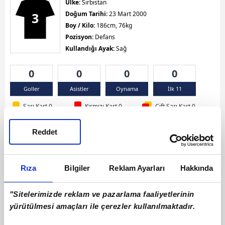
Ülke:
Sırbistan
3
Doğum Tarihi:
23 Mart 2000
Boy / Kilo:
186cm, 76kg
Pozisyon:
Defans
Kullandığı Ayak:
Sağ
0
0
0
0
Goller
Asistler
Oynama
İlk 11
Sarı Kart 0
Kırmızı Kart 0
Çift Sarı Kart 0
Reddet
Rıza
Bilgiler
Reklam Ayarları
Hakkında
"Sitelerimizde reklam ve pazarlama faaliyetlerinin
yürütülmesi amaçları ile çerezler kullanılmaktadır.