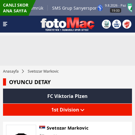
CANLI SKOR
9.8.2026 - Paz
i.com.tr Karagümrük
SMS Grup Sarıyerspor
M
ANA SAYFA
19:00
Anasayfa
Svetozar Markovic
OYUNCU DETAY
FC Viktoria Plzen
1st Division
Svetozar Markovic