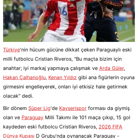
Türkiye
'nin hücum gücüne dikkat çeken Paraguaylı eski
milli futbolcu Cristian Riveros, "Bu maçta bizim için
anahtar; iyi markaj yapmaya çalışmak ve
Arda Güler
,
Hakan Çalhanoğlu
,
Kenan Yıldız
gibi ana figürlerin oyuna
girmesini engelleyerek, onları iyi etkisiz hale getirmek
olacak" dedi.
Bir dönem
Süper Lig
'de
Kayserispor
forması da giymiş
olan ve
Paraguay
Milli Takımı ile 101 maça çıkıp, 15 gol
kaydeden eski futbolcu Cristian Riveros,
2026 FIFA
Dünya Kupası
D Grubu'nda oynanacak Paraguay -