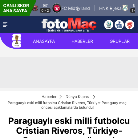
CANLI SKOR
90'
89'
ians Dublin
FC Midtjylland
HNK Rijeka
ANA SAYFA
0
-
2
1
-
0
ANASAYFA
HABERLER
GRUPLAR
Haberler
Dünya Kupası
Paraguaylı eski milli futbolcu Cristian Riveros, Türkiye-Paraguay maçı
öncesi açıklamalarda bulundu!
Paraguaylı eski milli futbolcu
Cristian Riveros, Türkiye-