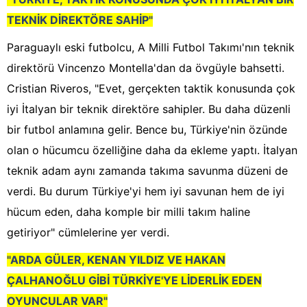
TEKNİK DİREKTÖRE SAHİP"
Paraguaylı eski futbolcu, A Milli Futbol Takımı'nın teknik
direktörü Vincenzo Montella'dan da övgüyle bahsetti.
Cristian Riveros, "Evet, gerçekten taktik konusunda çok
iyi İtalyan bir teknik direktöre sahipler. Bu daha düzenli
bir futbol anlamına gelir. Bence bu, Türkiye'nin özünde
olan o hücumcu özelliğine daha da ekleme yaptı. İtalyan
teknik adam aynı zamanda takıma savunma düzeni de
verdi. Bu durum Türkiye'yi hem iyi savunan hem de iyi
hücum eden, daha komple bir milli takım haline
getiriyor" cümlelerine yer verdi.
"ARDA GÜLER, KENAN YILDIZ VE HAKAN
ÇALHANOĞLU GİBİ TÜRKİYE'YE LİDERLİK EDEN
OYUNCULAR VAR"