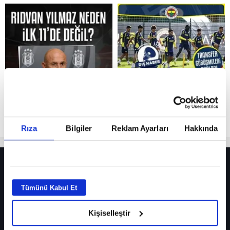
Reddet
Rıza
Bilgiler
Reklam Ayarları
Hakkında
HER YERDE!
Fenerbahçe’de sürpriz ayrılık ihtimali! Devre arasında gelmişti
Tümünü Kabul Et
Fenerbahçe’nin yeni transferi Mason Greenwood için olay sözler!
Kişiselleştir
Galatasaray’da rota yeniden Thiago Almada!
iPhone