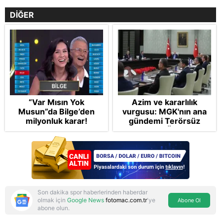
DİĞER
“Var Mısın Yok
Azim ve kararlılık
Musun”da Bilge’den
vurgusu: MGK'nın ana
milyonluk karar!
gündemi Terörsüz
Türkiye! FETÖ tamamen
bertaraf edilecek
Son dakika spor haberlerinden haberdar
olmak için
Google News
fotomac.com.tr
'ye
Abone Ol
abone olun.