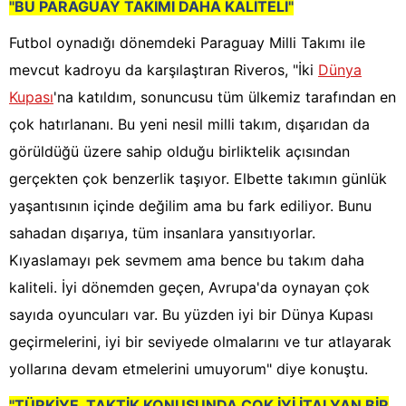
"BU PARAGUAY TAKIMI DAHA KALİTELİ"
Futbol oynadığı dönemdeki Paraguay Milli Takımı ile
mevcut kadroyu da karşılaştıran Riveros, "İki
Dünya
Kupası
'na katıldım, sonuncusu tüm ülkemiz tarafından en
çok hatırlananı. Bu yeni nesil milli takım, dışarıdan da
görüldüğü üzere sahip olduğu birliktelik açısından
gerçekten çok benzerlik taşıyor. Elbette takımın günlük
yaşantısının içinde değilim ama bu fark ediliyor. Bunu
sahadan dışarıya, tüm insanlara yansıtıyorlar.
Kıyaslamayı pek sevmem ama bence bu takım daha
kaliteli. İyi dönemden geçen, Avrupa'da oynayan çok
sayıda oyuncuları var. Bu yüzden iyi bir Dünya Kupası
geçirmelerini, iyi bir seviyede olmalarını ve tur atlayarak
yollarına devam etmelerini umuyorum" diye konuştu.
"TÜRKİYE, TAKTİK KONUSUNDA ÇOK İYİ İTALYAN BİR