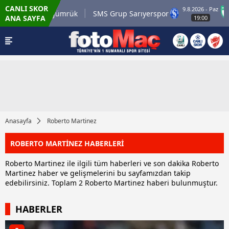
CANLI SKOR
9.8.2026 - Paz
li.com.tr Karagümrük
SMS Grup Sarıyerspor
ANA SAYFA
19:00
Anasayfa
Roberto Martinez
ROBERTO MARTİNEZ HABERLERİ
Roberto Martinez ile ilgili tüm haberleri ve son dakika Roberto
Martinez haber ve gelişmelerini bu sayfamızdan takip
edebilirsiniz. Toplam 2 Roberto Martinez haberi bulunmuştur.
HABERLER