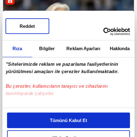
Reddet
Rıza
Bilgiler
Reklam Ayarları
Hakkında
"Sitelerimizde reklam ve pazarlama faaliyetlerinin
yürütülmesi amaçları ile çerezler kullanılmaktadır.
Futbol
09 Temmuz 2026 | Perşembe
Bu çerezler, kullanıcıların tarayıcı ve cihazlarını
tanımlayarak çalışırlar.
Bu çerezlere izin vermeniz halinde sizlere özel
kişiselleştirilmiş reklamlar sunabilir, sayfalarımızda sizlere
Tümünü Kabul Et
daha iyi reklam deneyimi yaşatabiliriz. Bunu yaparken
amacımızın size daha iyi bir reklam deneyimi sunmak