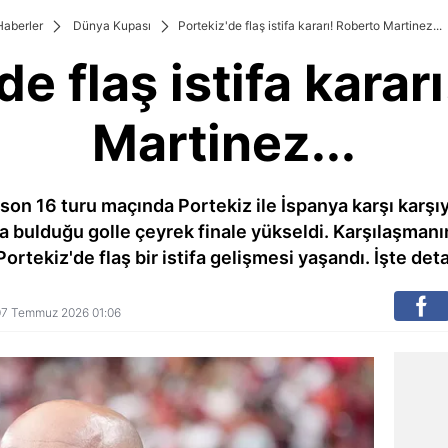
Haberler
Dünya Kupası
Portekiz'de flaş istifa kararı! Roberto Martinez...
de flaş istifa karar
Martinez...
on 16 turu maçında Portekiz ile İspanya karşı karş
da bulduğu golle çeyrek finale yükseldi. Karşılaşman
ortekiz'de flaş bir istifa gelişmesi yaşandı. İşte detay
: 07 Temmuz 2026 01:06