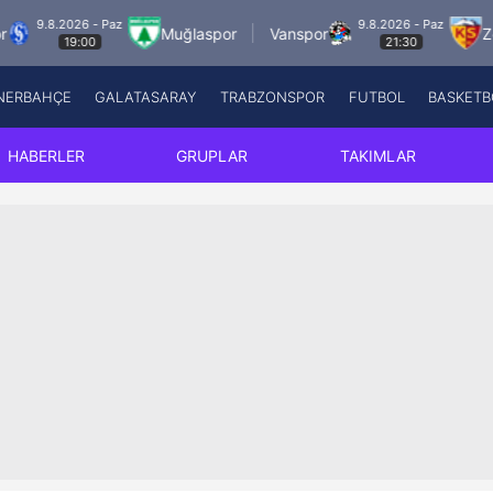
2026 - Paz
9.8.2026 - Paz
Muğlaspor
Vanspor
Zecorner 
19:00
21:30
NERBAHÇE
GALATASARAY
TRABZONSPOR
FUTBOL
BASKETB
Beşiktaş
A
Fenerbahçe
A
HABERLER
GRUPLAR
TAKIMLAR
Galatasaray
A
Trabzonspor
A
Futbol
A
Basketbol
Ziraat Türkiye Kupası
DİZİ
Diğer Sporlar