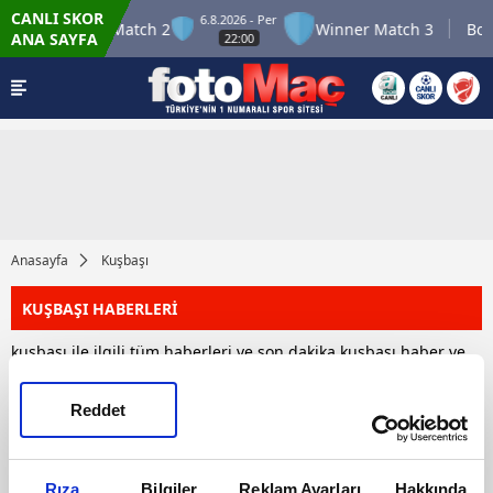
CANLI SKOR
6.8.2026 - Per
12
Winner Match 2
Winner Match 3
Bol
ANA SAYFA
22:00
Anasayfa
Kuşbaşı
KUŞBAŞI HABERLERİ
kuşbaşı ile ilgili tüm haberleri ve son dakika kuşbaşı haber ve
gelişmelerini bu sayfamızdan takip edebilirsiniz. Toplam 1
kuşbaşı haberi bulunmuştur.
Reddet
HABERLER
Rıza
Bilgiler
Reklam Ayarları
Hakkında