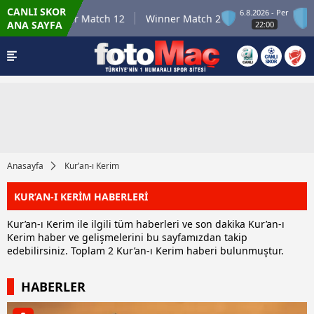
CANLI SKOR
 Per
6.8.2026 - Per
Winner Match 12
Winner Match 2
W
ANA SAYFA
22:00
Anasayfa
Kur’an-ı Kerim
KUR’AN-I KERİM HABERLERİ
Kur’an-ı Kerim ile ilgili tüm haberleri ve son dakika Kur’an-ı
Kerim haber ve gelişmelerini bu sayfamızdan takip
edebilirsiniz. Toplam 2 Kur’an-ı Kerim haberi bulunmuştur.
HABERLER