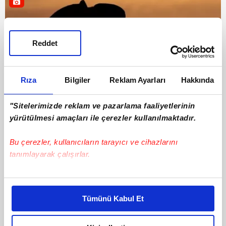
Reddet
Rıza
Bilgiler
Reklam Ayarları
Hakkında
"Sitelerimizde reklam ve pazarlama faaliyetlerinin
yürütülmesi amaçları ile çerezler kullanılmaktadır.
Haberler
13 Eylül 2024 | Cuma
Bu çerezler, kullanıcıların tarayıcı ve cihazlarını
tanımlayarak çalışırlar.
Bu çerezlere izin vermeniz halinde sizlere özel
kişiselleştirilmiş reklamlar sunabilir, sayfalarımızda sizlere
Tümünü Kabul Et
daha iyi reklam deneyimi yaşatabiliriz. Bunu yaparken
amacımızın size daha iyi bir reklam deneyimi sunmak