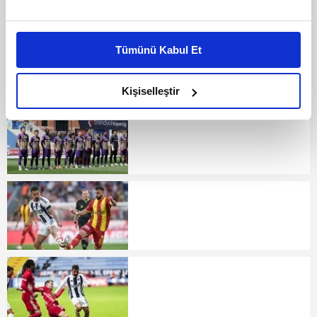
Bu çerezlere izin vermeniz halinde sizlere özel
kişiselleştirilmiş reklamlar sunabilir, sayfalarımızda sizlere
Tümünü Kabul Et
daha iyi reklam deneyimi yaşatabiliriz. Bunu yaparken
amacımızın size daha iyi bir reklam deneyimi sunmak
olduğunu ve sizlere en iyi içerikleri sunabilmek adına
Kişiselleştir
elimizden gelen çabayı gösterdiğimizi ve bu noktada,
reklamların maliyetlerimizi karşılamak noktasında tek gelir
kalemimiz olduğunu sizlere hatırlatmak isteriz.
Her halükârda, kullanıcılar, bu çerezlere izin vermedikleri
takdirde, kullanıcılara hedefli reklamlar
gösterilmeyecektir."
Sizlere daha iyi bir hizmet sunabilmek için İnternet
Sitemizde kendimize ve üçüncü kişilere ait çerezler
kullanılmaktadır. Bu çerezler vasıtasıyla çeşitli kişisel
verileriniz işlenmekte olup gerekli olan çerezler bilgi
toplumu hizmetlerinin sunulması amacıyla