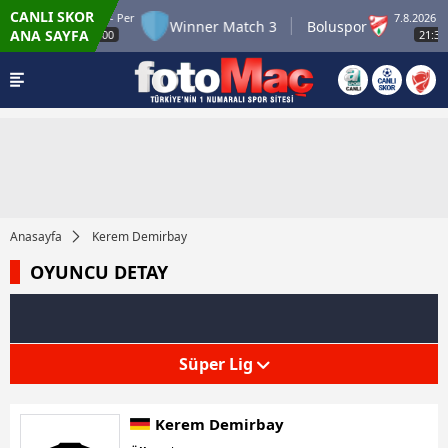
CANLI SKOR
6.8.2026 - Per
7.8.2026 - C
ch 2
Winner Match 3
Boluspor
ANA SAYFA
22:00
21:30
Anasayfa
Kerem Demirbay
OYUNCU DETAY
Süper Lig
Kerem Demirbay