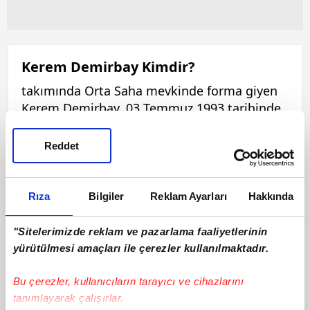
Kerem Demirbay Kimdir?
takımında Orta Saha mevkinde forma giyen
Kerem Demirbay, 03 Temmuz 1993 tarihinde
dünyaya gelmiştir. 183 cm boyunda ve 75 kilo
olan Kerem Demirbay, Sol ayağını
Reddet
kullanmaktadır. Bu sezon ilk 11'de 0 maça
çıkan Kerem Demirbay, 0 sarı kart ve 0
kırmızı kart görmüştür. Kerem Demirbay, bu
Rıza
Bilgiler
Reklam Ayarları
Hakkında
sezon 0 asist ve 0 gol katkısı ile
oynamaktadır.
"Sitelerimizde reklam ve pazarlama faaliyetlerinin
yürütülmesi amaçları ile çerezler kullanılmaktadır.
Bu çerezler, kullanıcıların tarayıcı ve cihazlarını
tanımlayarak çalışırlar.