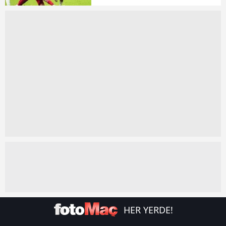
kullanılmaktadır. Diğer çerezler, sitemizin daha işlevsel
kılınması ve kişiselleştirilmesi ve sizlere yönelik
reklam/pazarlama faaliyetlerinin yapılması, amaçlarıyla
sınırlı olarak açık rızanız dahilinde kullanılacaktır.
Çerezlere ilişkin tercihlerinizi aşağıda yer alan panel
vasıtasıyla belirleyebilirsiniz. Çerezlere ilişkin detaylı bilgi
için Ayarlar butonuna tıklayabilir,
Çerez Bilgilendirme
Metnimizi
ziyaret edebilirsiniz.
6698 sayılı Kişisel Verilerin Korunması Kanunu uyarınca
hazırlanmış Aydınlatma Metnimizi okumak ve sitemizde
ilgili mevzuata uygun olarak kullanılan çerezlerle ilgili bilgi
almak için lütfen
tıklayınız
.
HER YERDE!