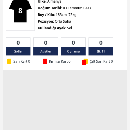
Ülke:
Almanya
8
Doğum Tarihi:
03 Temmuz 1993
Boy / Kilo:
183cm, 75kg
Pozisyon:
Orta Saha
Kullandığı Ayak:
Sol
0
0
0
0
Goller
Asistler
Oynama
İlk 11
Sarı Kart 0
Kırmızı Kart 0
Çift Sarı Kart 0