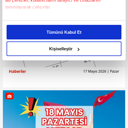
Bu çerezler, kullanıcıların tarayıcı ve cihazlarını
tanımlayarak çalışırlar.
Bu çerezlere izin vermeniz halinde sizlere özel
kişiselleştirilmiş reklamlar sunabilir, sayfalarımızda sizlere
Tümünü Kabul Et
daha iyi reklam deneyimi yaşatabiliriz. Bunu yaparken
amacımızın size daha iyi bir reklam deneyimi sunmak
olduğunu ve sizlere en iyi içerikleri sunabilmek adına
Kişiselleştir
elimizden gelen çabayı gösterdiğimizi ve bu noktada,
reklamların maliyetlerimizi karşılamak noktasında tek gelir
kalemimiz olduğunu sizlere hatırlatmak isteriz.
Haberler
17 Mayıs 2026 | Pazar
Her halükârda, kullanıcılar, bu çerezlere izin vermedikleri
takdirde, kullanıcılara hedefli reklamlar
gösterilmeyecektir."
Sizlere daha iyi bir hizmet sunabilmek için İnternet
Sitemizde kendimize ve üçüncü kişilere ait çerezler
kullanılmaktadır. Bu çerezler vasıtasıyla çeşitli kişisel