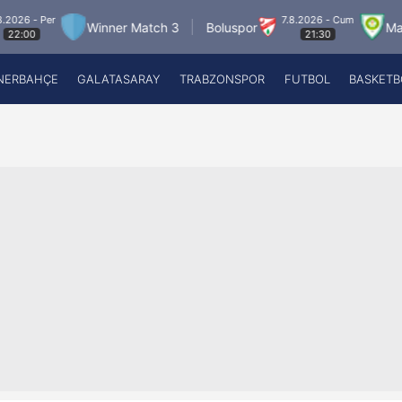
7.8.2026 - Cum
Winner Match 3
Boluspor
Manisa FK
21:30
NERBAHÇE
GALATASARAY
TRABZONSPOR
FUTBOL
BASKETB
Beşiktaş
A
Fenerbahçe
A
Galatasaray
A
Trabzonspor
A
Futbol
A
Basketbol
Ziraat Türkiye Kupası
DİZİ
Diğer Sporlar