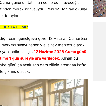
uma gününün tatil ilan edilip edilmeyeceği,
afından merak konusuydu. Peki 12 Haziran okullar
şte detaylar!
LAR TATIL Mİ?
ladığı resmi genelgeye göre; 13 Haziran Cumartesi
 merkezi sınavı nedeniyle, sınav merkezi olarak
 yapılabilmesi için
1
2 Haziran 2026 Cuma günü
ğitime 1 gün süreyle ara verilecek.
Alınan bu
embe günü çalacak son ders zilinin ardından hafta
ile çıkmış olacak.