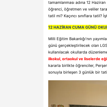
tamamlanması adına 12 Haziran C
öğrenci, öğretmen ve veliler tar
tatil mi? Kaçıncı sınıflara tatil? İ
12 HAZİRAN CUMA GÜNÜ OKUL
Milli Eğitim Bakanlığı'nın yayım
günü gerçekleştirilecek olan LGS
kullanılacak okullarda düzenleme
ilkokul, ortaokul ve liselerde e
kararla birlikte öğrenciler, Perş
sonuyla birleşen 3 günlük bir tat