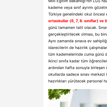
Milli Eğitim Bakanlığı'nın LGS ha
kademe veya sınıf ayrımı gözetme
Türkiye genelindeki okul öncesi 
ortaokullar (6, 7, 8. sınıflar) ve li
günü tamamen tatil olacak. Sınav
gerçekleştirilecek olması, bu bina
Aynı zamanda sınava ev sahipliğ
idarecilerin de hazırlık çalışmal
tüm kademelerinde cuma günü der
ikinci sınıfa kadar tüm öğrencil
ardından hafta sonuyla birleşen 
okullarda sadece sınav merkezi k
hazırlıkları yürütecek personel h