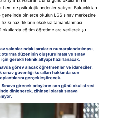
kararıyla 12 Haziran Cuma günü okulların tatil
ik hem de psikolojik nedenler yatıyor. Bakanlıktan
e genelinde binlerce okulun LGS sınav merkezine
fiziki hazırlıkların eksiksiz tamamlanması
 okullarda eğitim öğretime ara verilerek şu
av salonlarındaki sıraların numaralandırılması,
 oturma düzeninin oluşturulması ve sınav
için gerekli teknik altyapı hazırlanacak.
avda görev alacak öğretmenler ve idareciler,
sınav güvenliği kuralları hakkında son
oplantılarını gerçekleştirecek.
:
Sınava girecek adayların son günü okul stresi
nde dinlenerek, zihinsel olarak sınava
nıyor.