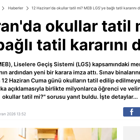
Haberler
12 Haziran'da okullar tatil mi? MEB LGS'ye bağlı tatil kararını 
an'da okullar tati
ağlı tatil kararını
(MEB), Liselere Geçiş Sistemi (LGS) kapsamındaki me
 ardından yeni bir karara imza attı. Sınav binaların
12 Haziran Cuma günü okulların tatil edilip edilme
a açıklamasıyla birlikte milyonlarca öğrenci ve veli
okullar tatil mi?" sorusu yanıt buldu. İşte detaylar...
ziran 2026 13:52