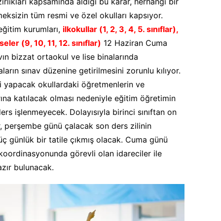
zırlıkları kapsamında aldığı bu karar, herhangi bir
ksizin tüm resmi ve özel okulları kapsıyor.
eğitim kurumları,
ilkokullar (1, 2, 3, 4, 5. sınıflar),
seler (9, 10, 11, 12. sınıflar)
12 Haziran Cuma
ın bizzat ortaokul ve lise binalarında
ların sınav düzenine getirilmesini zorunlu kılıyor.
i yapacak okullardaki öğretmenlerin ve
arına katılacak olması nedeniyle eğitim öğretimin
s işlenmeyecek. Dolayısıyla birinci sınıftan on
er, perşembe günü çalacak son ders zilinin
üç günlük bir tatile çıkmış olacak. Cuma günü
oordinasyonunda görevli olan idareciler ile
azır bulunacak.