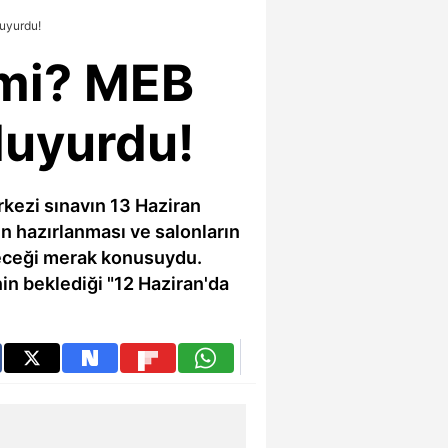
duyurdu!
l mi? MEB
 duyurdu!
rkezi sınavın 13 Haziran
ın hazırlanması ve salonların
yeceği merak konusuydu.
nin beklediği "12 Haziran'da