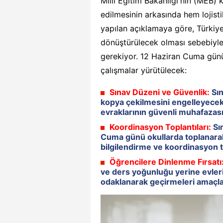
Milli Eğitim Bakanlığı'nın (MEB) 
edilmesinin arkasında hem lojist
yapılan açıklamaya göre, Türkiy
dönüştürülecek olması sebebiyle 
gerekiyor. 12 Haziran Cuma günü
çalışmalar yürütülecek:
Sınav Düzeni ve Güvenlik:
Sın
kopya çekilmesini engelleyecek
evraklarının güvenli muhafazası 
Koordinasyon Toplantıları:
Sın
Cuma günü okullarda toplanarak 
bilgilendirme ve koordinasyon t
Öğrencilere Dinlenme Fırsatı
ve ders yoğunluğu yerine evleri
odaklanarak geçirmeleri amaçla