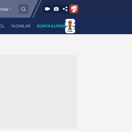
8.8.2026 - Cum
Bandırmaspor
İstanbulspor
Ümraniyespor
17:00
OL
YAZARLAR
DÜNYA KUPASI
 Haber
A Haber Radyo
 Spor
A Spor Radyo
TV
A News Radio
2TV
Radyo Turkuvaz
para
Turkuvaz Romantik
Turkuvaz Efsane
Vav Tv
Radyo Soft
Radyo Energy
Turkuvaz Anadolu