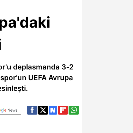
pa'daki
i
por'u deplasmanda 3-2
nspor'un UEFA Avrupa
sinleşti.