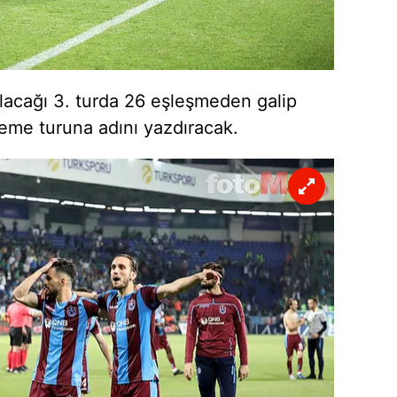
 çerezlerle ilgili bilgi almak için lütfen
tıklayınız
.
lacağı 3. turda 26 eşleşmeden galip
leme turuna adını yazdıracak.