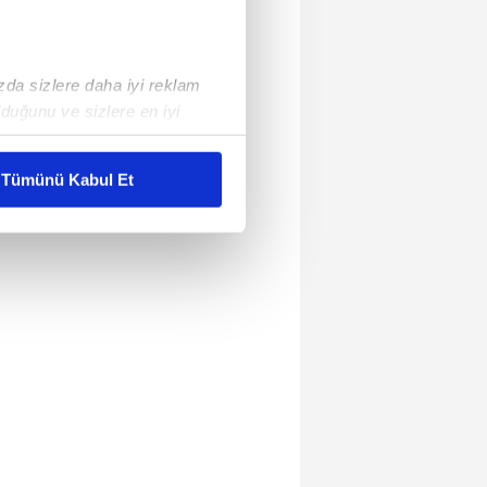
ızda sizlere daha iyi reklam
duğunu ve sizlere en iyi
liyetlerimizi karşılamak
Tümünü Kabul Et
ar gösterilmeyecektir."
çerezler kullanılmaktadır. Bu
u hizmetlerinin sunulması
i ve sizlere yönelik
nılacaktır.
kin detaylı bilgi için Ayarlar
ak ve sitemizde ilgili