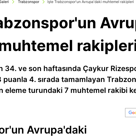
Galeri
Trabzonspor
İşte Trabzonspor'un Avrupa'daki muhtemel rakipleri
rabzonspor'un Avru
muhtemel rakipler
in 34. ve son haftasında Çaykur Rizes
63 puanla 4. sırada tamamlayan Trabzo
ön eleme turundaki 7 muhtemel rakibi ke
or'un Avrupa'daki