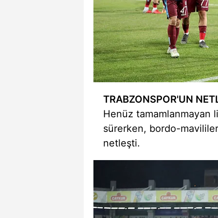
TRABZONSPOR'UN NETL
Henüz tamamlanmayan ligl
sürerken, bordo-mavilile
netleşti.