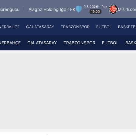
9.8.2026 - Paz
agöz Holding Iğdır FK
Misirli.com.tr Karagümrük
19:00
NERBAHÇE
GALATASARAY
TRABZONSPOR
FUTBOL
BASKETB
Beşiktaş
A
Fenerbahçe
A
NERBAHÇE
GALATASARAY
TRABZONSPOR
FUTBOL
BAS
Galatasaray
A
Trabzonspor
A
Futbol
A
Basketbol
Ziraat Türkiye Kupası
DİZİ
Diğer Sporlar