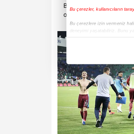
Bordo-mavililer, UEFA'dak
Bu çerezler, kullanıcıların tara
olamayacak ve seri başı 
Bu çerezlere izin vermeniz halin
deneyimi yaşatabiliriz. Bunu y
içerikleri sunabilmek adına el
noktasında tek gelir kalemimiz 
Her halükârda, kullanıcılar, bu 
Sizlere daha iyi bir hizmet sun
çerezler vasıtasıyla çeşitli kiş
amacıyla kullanılmaktadır. Diğer
reklam/pazarlama faaliyetlerinin
Çerezlere ilişkin tercihlerinizi 
butonuna tıklayabilir,
Çerez Bi
6698 sayılı Kişisel Verilerin 