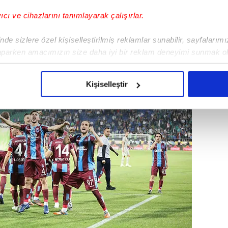
i 8,000 puanıyla, bu turda seri başı
yıcı ve cihazlarını tanımlayarak çalışırlar.
olarak gelecek takımlarla eşleşecek.
de sizlere özel kişiselleştirilmiş reklamlar sunabilir, sayfalarım
aparken amacımızın size daha iyi bir reklam deneyimi sunmak ol
imizden gelen çabayı gösterdiğimizi ve bu noktada, reklamların ma
olduğunu sizlere hatırlatmak isteriz.
Kişiselleştir
çerezlere izin vermedikleri takdirde, kullanıcılara hedefli reklaml
abilmek için İnternet Sitemizde kendimize ve üçüncü kişilere ait 
isel verileriniz işlenmekte olup gerekli olan çerezler bilgi toplum
 çerezler, sitemizin daha işlevsel kılınması ve kişiselleştirilmes
 yapılması, amaçlarıyla sınırlı olarak açık rızanız dahilinde kulla
aşağıda yer alan panel vasıtasıyla belirleyebilirsiniz. Çerezlere iliş
lgilendirme Metnimizi
ziyaret edebilirsiniz.
Korunması Kanunu uyarınca hazırlanmış Aydınlatma Metnimizi okum