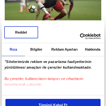
Reddet
MALİ ŞARTLAR ZORLANACAK
Çin'de sezon biterken, kulübü
Guangzhou
R&
F'de
son maçlarda kadro dışı kalan
Tosic
,
Rıza
Bilgiler
Reklam Ayarları
Hakkında
ayrılmayı düşünüyor.
"Sitelerimizde reklam ve pazarlama faaliyetlerinin
yürütülmesi amaçları ile çerezler kullanılmaktadır.
Bu çerezler, kullanıcıların tarayıcı ve cihazlarını
tanımlayarak çalışırlar.
Bu çerezlere izin vermeniz halinde sizlere özel
kişiselleştirilmiş reklamlar sunabilir, sayfalarımızda sizlere
Tümünü Kabul Et