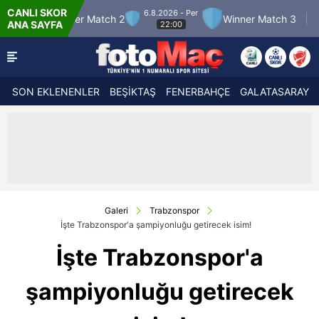
CANLI SKOR
6.8.2026 - Per
7.8.2026 - Cum
2
Winner Match 3
Boluspor
ANA SAYFA
22:00
21:30
SON EKLENENLER
BEŞİKTAŞ
FENERBAHÇE
GALATASARAY
Galeri
Trabzonspor
İşte Trabzonspor'a şampiyonluğu getirecek isim!
İşte Trabzonspor'a
şampiyonluğu getirecek