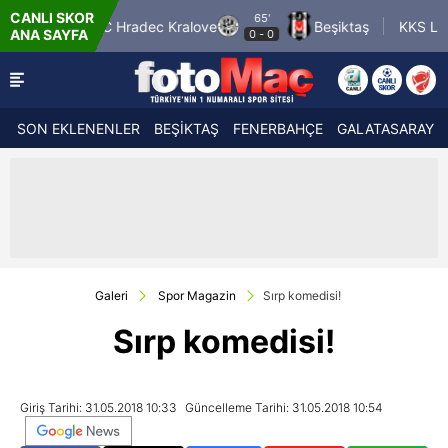
CANLI SKOR
65'
FC Hradec Kralove
Beşiktaş
KKS Lech Poznan
ANA SAYFA
0
-
0
SON EKLENENLER
BEŞİKTAŞ
FENERBAHÇE
GALATASARAY
Galeri
Spor Magazin
Sırp komedisi!
Sırp komedisi!
Giriş Tarihi: 31.05.2018 10:33
Güncelleme Tarihi: 31.05.2018 10:54