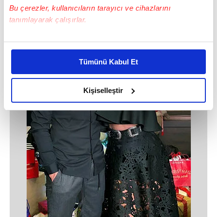
Bu çerezler, kullanıcıların tarayıcı ve cihazlarını
tanımlayarak çalışırlar.
Bu çerezlere izin vermeniz halinde sizlere özel
kişiselleştirilmiş reklamlar sunabilir, sayfalarımızda sizlere
Tümünü Kabul Et
daha iyi reklam deneyimi yaşatabiliriz. Bunu yaparken
amacımızın size daha iyi bir reklam deneyimi sunmak
olduğunu ve sizlere en iyi içerikleri sunabilmek adına
Kişiselleştir
elimizden gelen çabayı gösterdiğimizi ve bu noktada,
reklamların maliyetlerimizi karşılamak noktasında tek gelir
kalemimiz olduğunu sizlere hatırlatmak isteriz.
Her halükârda, kullanıcılar, bu çerezlere izin vermedikleri
takdirde, kullanıcılara hedefli reklamlar
gösterilmeyecektir."
Sizlere daha iyi bir hizmet sunabilmek için İnternet
Sitemizde kendimize ve üçüncü kişilere ait çerezler