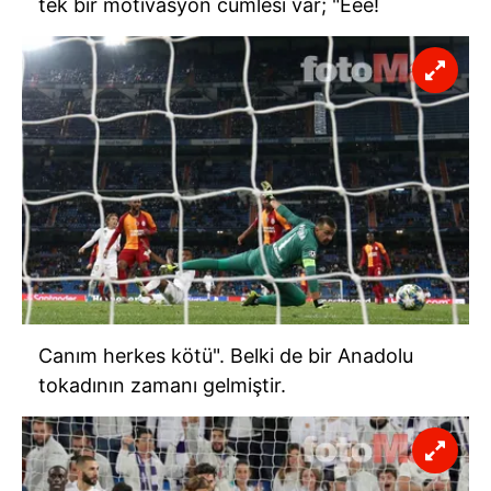
tek bir motivasyon cümlesi var; "
Eee
!
Canım herkes kötü". Belki de bir Anadolu
tokadının zamanı gelmiştir.