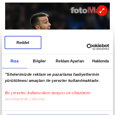
Reddet
Rıza
Bilgiler
Reklam Ayarları
Hakkında
"Sitelerimizde reklam ve pazarlama faaliyetlerinin
Sarı-kırmızılıların sezon başından beri fiziksel
yürütülmesi amaçları ile çerezler kullanılmaktadır.
sıkıntısı
Real
Madrid
maçında çok belirgin
Bu çerezler, kullanıcıların tarayıcı ve cihazlarını
ortaya çıktı.
Real
Madrid
deplasmanında
tanımlayarak çalışırlar.
mağlup olabilirsiniz, bu gayet normal. Ancak
saha içinde mücadele edersin, koşarsın,
Bu çerezlere izin vermeniz halinde sizlere özel
istersin ve bir futbol karakteri ortaya