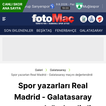
CANLI SKOR
9.8.2026 - Paz
9.8.2026 -
Sarıyerspor
Muğlaspor
Vanspor
ANA SAYFA
19:00
21:30
SON EKLENENLER
BEŞİKTAŞ
FENERBAHÇE
GALATASARAY
Galeri
Galatasaray
Spor yazarları Real Madrid - Galatasaray maçını değerlendirdi
Spor yazarları Real
Madrid - Galatasaray