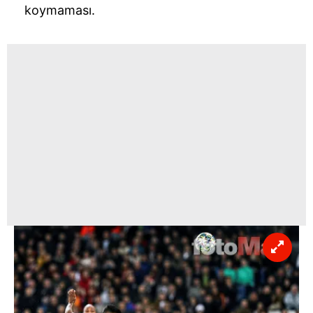
koymaması.
reklam/pazarlama faaliyetlerinin yapılması, amaçlarıyla
sınırlı olarak açık rızanız dahilinde kullanılacaktır.
Çerezlere ilişkin tercihlerinizi aşağıda yer alan panel
vasıtasıyla belirleyebilirsiniz. Çerezlere ilişkin detaylı bilgi
için Ayarlar butonuna tıklayabilir,
Çerez Bilgilendirme
Metnimizi
ziyaret edebilirsiniz.
6698 sayılı Kişisel Verilerin Korunması Kanunu uyarınca
hazırlanmış Aydınlatma Metnimizi okumak ve sitemizde
ilgili mevzuata uygun olarak kullanılan çerezlerle ilgili bilgi
almak için lütfen
tıklayınız
.