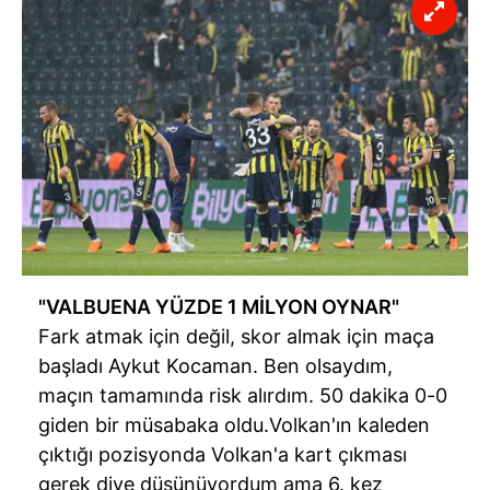
Çerezlere ilişkin tercihlerinizi aşağıda yer alan panel
vasıtasıyla belirleyebilirsiniz. Çerezlere ilişkin detaylı bilgi
için Ayarlar butonuna tıklayabilir,
Çerez Bilgilendirme
Metnimizi
ziyaret edebilirsiniz.
6698 sayılı Kişisel Verilerin Korunması Kanunu uyarınca
hazırlanmış Aydınlatma Metnimizi okumak ve sitemizde
ilgili mevzuata uygun olarak kullanılan çerezlerle ilgili bilgi
almak için lütfen
tıklayınız
.
"VALBUENA YÜZDE 1 MİLYON OYNAR"
Fark atmak için değil, skor almak için maça
başladı Aykut Kocaman. Ben olsaydım,
maçın tamamında risk alırdım. 50 dakika 0-0
giden bir müsabaka oldu.Volkan'ın kaleden
çıktığı pozisyonda Volkan'a kart çıkması
gerek diye düşünüyordum ama 6. kez