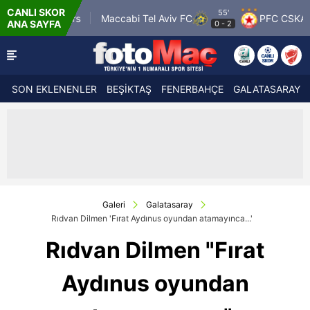
CANLI SKOR
55'
sgow Rangers
Maccabi Tel Aviv FC
PFC CSKA Sofi
ANA SAYFA
0
-
2
SON EKLENENLER
BEŞİKTAŞ
FENERBAHÇE
GALATASARAY
Galeri
Galatasaray
Rıdvan Dilmen 'Fırat Aydınus oyundan atamayınca...'
Rıdvan Dilmen "Fırat
Aydınus oyundan