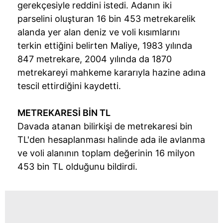
gerekçesiyle reddini istedi. Adanın iki
için Ayarlar butonuna tıklayabilir,
Çerez Bilgilendirme
parselini oluşturan 16 bin 453 metrekarelik
Metnimizi
ziyaret edebilirsiniz.
alanda yer alan deniz ve voli kısımlarını
terkin ettiğini belirten Maliye, 1983 yılında
6698 sayılı Kişisel Verilerin Korunması Kanunu uyarınca
hazırlanmış Aydınlatma Metnimizi okumak ve sitemizde
847 metrekare, 2004 yılında da 1870
ilgili mevzuata uygun olarak kullanılan çerezlerle ilgili bilgi
metrekareyi mahkeme kararıyla hazine adına
almak için lütfen
tıklayınız
.
tescil ettirdiğini kaydetti.
METREKARESİ BİN TL
Davada atanan bilirkişi de metrekaresi bin
TL'den hesaplanması halinde ada ile avlanma
ve voli alanının toplam değerinin 16 milyon
453 bin TL olduğunu bildirdi.