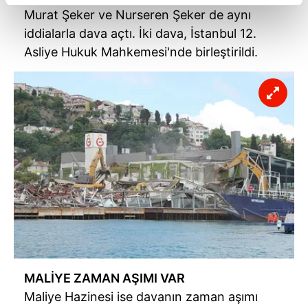
reklamların maliyetlerimizi karşılamak noktasında tek gelir
Murat Şeker ve Nurseren Şeker de aynı
kalemimiz olduğunu sizlere hatırlatmak isteriz.
iddialarla dava açtı. İki dava, İstanbul 12.
Asliye Hukuk Mahkemesi'nde birleştirildi.
Her halükârda, kullanıcılar, bu çerezlere izin vermedikleri
takdirde, kullanıcılara hedefli reklamlar
gösterilmeyecektir."
Sizlere daha iyi bir hizmet sunabilmek için İnternet
Sitemizde kendimize ve üçüncü kişilere ait çerezler
kullanılmaktadır. Bu çerezler vasıtasıyla çeşitli kişisel
verileriniz işlenmekte olup gerekli olan çerezler bilgi
toplumu hizmetlerinin sunulması amacıyla
kullanılmaktadır. Diğer çerezler, sitemizin daha işlevsel
kılınması ve kişiselleştirilmesi ve sizlere yönelik
reklam/pazarlama faaliyetlerinin yapılması, amaçlarıyla
sınırlı olarak açık rızanız dahilinde kullanılacaktır.
MALİYE ZAMAN AŞIMI VAR
Çerezlere ilişkin tercihlerinizi aşağıda yer alan panel
Maliye Hazinesi ise davanın zaman aşımı
vasıtasıyla belirleyebilirsiniz. Çerezlere ilişkin detaylı bilgi