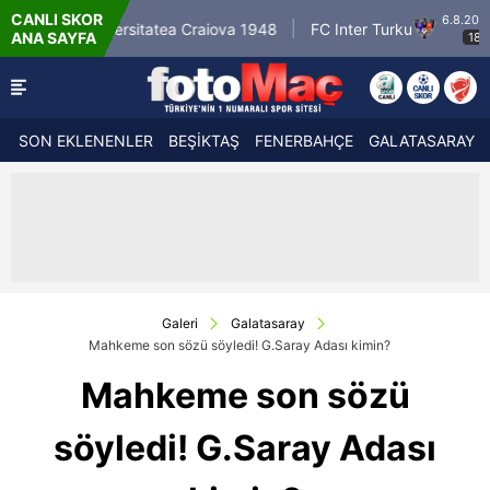
CANLI SKOR
6.8.2026 - Per
 Universitatea Craiova 1948
FC Inter Turku
ANA SAYFA
18:00
SON EKLENENLER
BEŞİKTAŞ
FENERBAHÇE
GALATASARAY
Galeri
Galatasaray
Mahkeme son sözü söyledi! G.Saray Adası kimin?
Mahkeme son sözü
söyledi! G.Saray Adası