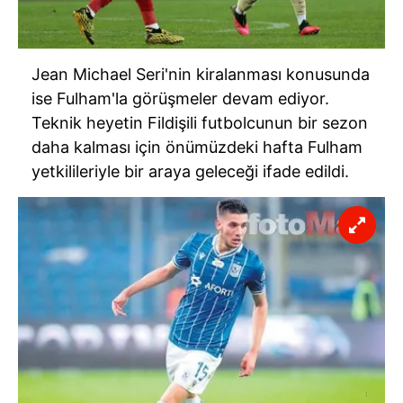
6698 sayılı Kişisel Verilerin Korunması Kanunu uyarınca
hazırlanmış Aydınlatma Metnimizi okumak ve sitemizde
ilgili mevzuata uygun olarak kullanılan çerezlerle ilgili bilgi
Jean Michael Seri'nin kiralanması konusunda
almak için lütfen
tıklayınız
.
ise Fulham'la görüşmeler devam ediyor.
Teknik heyetin Fildişili futbolcunun bir sezon
daha kalması için önümüzdeki hafta Fulham
yetkilileriyle bir araya geleceği ifade edildi.