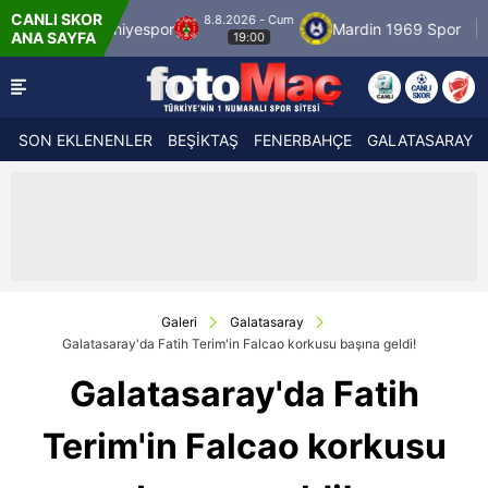
CANLI SKOR
8.8.2026 - Cum
espor
Mardin 1969 Spor
Özbelsan Sivasspo
ANA SAYFA
19:00
SON EKLENENLER
BEŞİKTAŞ
FENERBAHÇE
GALATASARAY
Galeri
Galatasaray
Galatasaray'da Fatih Terim'in Falcao korkusu başına geldi!
Galatasaray'da Fatih
Terim'in Falcao korkusu