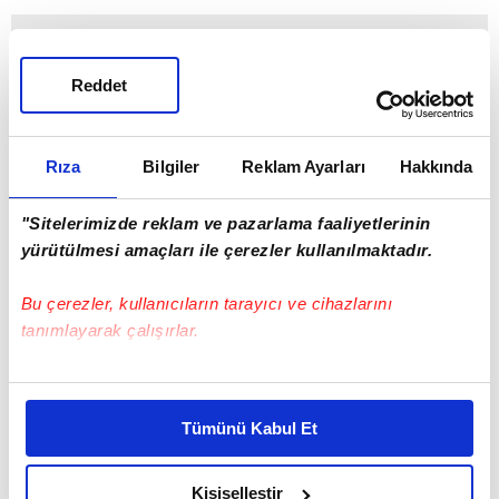
Reddet
Rıza
Bilgiler
Reklam Ayarları
Hakkında
"Sitelerimizde reklam ve pazarlama faaliyetlerinin
yürütülmesi amaçları ile çerezler kullanılmaktadır.
Bu çerezler, kullanıcıların tarayıcı ve cihazlarını
tanımlayarak çalışırlar.
Bu çerezlere izin vermeniz halinde sizlere özel
kişiselleştirilmiş reklamlar sunabilir, sayfalarımızda sizlere
Tümünü Kabul Et
daha iyi reklam deneyimi yaşatabiliriz. Bunu yaparken
amacımızın size daha iyi bir reklam deneyimi sunmak
olduğunu ve sizlere en iyi içerikleri sunabilmek adına
Kişiselleştir