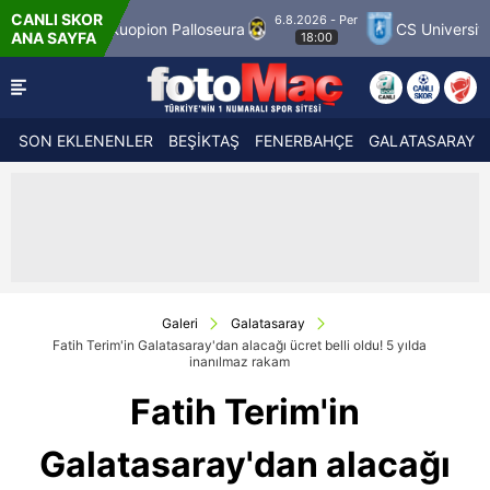
CANLI SKOR
6.8.2026 - Per
Kuopion Palloseura
CS Universitatea Craiova 1
ANA SAYFA
18:00
SON EKLENENLER
BEŞİKTAŞ
FENERBAHÇE
GALATASARAY
Galeri
Galatasaray
Fatih Terim'in Galatasaray'dan alacağı ücret belli oldu! 5 yılda
inanılmaz rakam
Fatih Terim'in
Galatasaray'dan alacağı