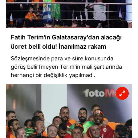
Çerezlere ilişkin tercihlerinizi aşağıda yer alan panel
vasıtasıyla belirleyebilirsiniz. Çerezlere ilişkin detaylı bilgi
için Ayarlar butonuna tıklayabilir,
Çerez Bilgilendirme
Metnimizi
ziyaret edebilirsiniz.
Fatih Terim'in Galatasaray'dan alacağı
6698 sayılı Kişisel Verilerin Korunması Kanunu uyarınca
hazırlanmış Aydınlatma Metnimizi okumak ve sitemizde
ücret belli oldu! İnanılmaz rakam
ilgili mevzuata uygun olarak kullanılan çerezlerle ilgili bilgi
Sözleşmesinde para ve süre konusunda
almak için lütfen
tıklayınız
.
görüş belirtmeyen Terim'in mali şartlarında
herhangi bir değişiklik yapılmadı.