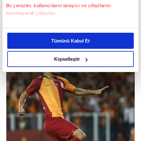
Bu çerezler, kullanıcıların tarayıcı ve cihazlarını
tanımlayarak çalışırlar.
Takım arkadaşlarına da "Kendimi iyi
hissediyorum. Fenerbahçe derbisinde
Bu çerezlere izin vermeniz halinde sizlere özel
oynayacağım" mesajını iletti.
kişiselleştirilmiş reklamlar sunabilir, sayfalarımızda sizlere
Tümünü Kabul Et
daha iyi reklam deneyimi yaşatabiliriz. Bunu yaparken
amacımızın size daha iyi bir reklam deneyimi sunmak
olduğunu ve sizlere en iyi içerikleri sunabilmek adına
Kişiselleştir
elimizden gelen çabayı gösterdiğimizi ve bu noktada,
reklamların maliyetlerimizi karşılamak noktasında tek gelir
kalemimiz olduğunu sizlere hatırlatmak isteriz.
Her halükârda, kullanıcılar, bu çerezlere izin vermedikleri
takdirde, kullanıcılara hedefli reklamlar
gösterilmeyecektir."
Sizlere daha iyi bir hizmet sunabilmek için İnternet
Sitemizde kendimize ve üçüncü kişilere ait çerezler