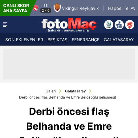
CANLI SKOR
'
90'
Vikingur Reykjavik
Hapoel Tel Aviv FC
GKS
ANA SAYFA
-
0
2
-
0
SON EKLENENLER
BEŞİKTAŞ
FENERBAHÇE
GALATASARAY
Galeri
Galatasaray
Derbi öncesi flaş Belhanda ve Emre Belözoğlu gelişmesi!
Derbi öncesi flaş
Belhanda ve Emre