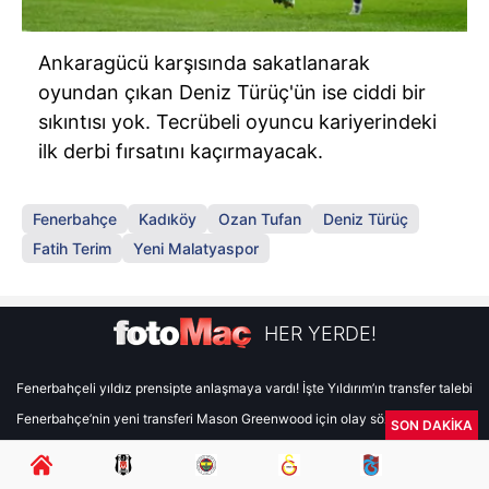
Ankaragücü karşısında sakatlanarak
oyundan çıkan Deniz Türüç'ün ise ciddi bir
sıkıntısı yok. Tecrübeli oyuncu kariyerindeki
ilk derbi fırsatını kaçırmayacak.
Fenerbahçe
Kadıköy
Ozan Tufan
Deniz Türüç
Fatih Terim
Yeni Malatyaspor
HER YERDE!
Fenerbahçeli yıldız prensipte anlaşmaya vardı! İşte Yıldırım’ın transfer talebi
Fenerbahçe’nin yeni transferi Mason Greenwood için olay sözler!
SON DAKİKA
Galatasaray’da rota yeniden Thiago Almada!