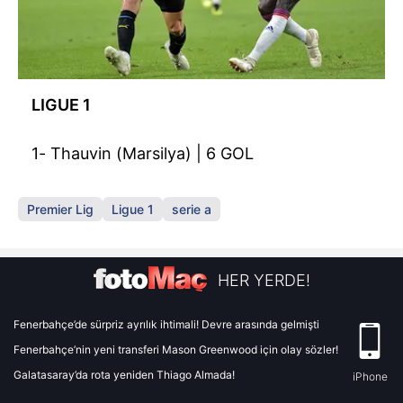
LIGUE 1
1- Thauvin (Marsilya) | 6 GOL
Premier Lig
Ligue 1
serie a
HER YERDE!
Fenerbahçe’de sürpriz ayrılık ihtimali! Devre arasında gelmişti
Fenerbahçe’nin yeni transferi Mason Greenwood için olay sözler!
Galatasaray’da rota yeniden Thiago Almada!
iPhone