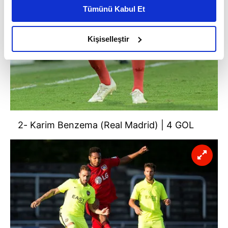
kişiselleştirilmiş reklamlar sunabilir, sayfalarımızda sizlere
Tümünü Kabul Et
daha iyi reklam deneyimi yaşatabiliriz. Bunu yaparken
amacımızın size daha iyi bir reklam deneyimi sunmak
olduğunu ve sizlere en iyi içerikleri sunabilmek adına
Kişiselleştir
elimizden gelen çabayı gösterdiğimizi ve bu noktada,
reklamların maliyetlerimizi karşılamak noktasında tek gelir
kalemimiz olduğunu sizlere hatırlatmak isteriz.
Her halükârda, kullanıcılar, bu çerezlere izin vermedikleri
takdirde, kullanıcılara hedefli reklamlar
gösterilmeyecektir."
2- Karim Benzema (Real Madrid) | 4 GOL
Sizlere daha iyi bir hizmet sunabilmek için İnternet
Sitemizde kendimize ve üçüncü kişilere ait çerezler
kullanılmaktadır. Bu çerezler vasıtasıyla çeşitli kişisel
verileriniz işlenmekte olup gerekli olan çerezler bilgi
toplumu hizmetlerinin sunulması amacıyla
kullanılmaktadır. Diğer çerezler, sitemizin daha işlevsel
kılınması ve kişiselleştirilmesi ve sizlere yönelik