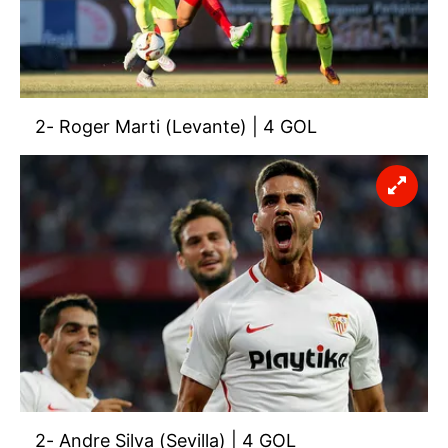
reklam/pazarlama faaliyetlerinin yapılması, amaçlarıyla
sınırlı olarak açık rızanız dahilinde kullanılacaktır.
Çerezlere ilişkin tercihlerinizi aşağıda yer alan panel
vasıtasıyla belirleyebilirsiniz. Çerezlere ilişkin detaylı bilgi
2- Roger Marti (Levante) | 4 GOL
için Ayarlar butonuna tıklayabilir,
Çerez Bilgilendirme
Metnimizi
ziyaret edebilirsiniz.
6698 sayılı Kişisel Verilerin Korunması Kanunu uyarınca
hazırlanmış Aydınlatma Metnimizi okumak ve sitemizde
ilgili mevzuata uygun olarak kullanılan çerezlerle ilgili bilgi
almak için lütfen
tıklayınız
.
2- Andre Silva (Sevilla) | 4 GOL