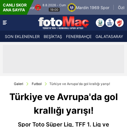
CANLI SKOR
 - Cum
8.8.2026 - C
Mardin 1969 Spor
Özbelsan Sivasspor
ANA SAYFA
00
19:00
SON EKLENENLER
BEŞİKTAŞ
FENERBAHÇE
GALATASARAY
Galeri
Futbol
Türkiye ve Avrupa'da gol krallığı yarışı!
Türkiye ve Avrupa'da gol
krallığı yarışı!
Spor Toto Süper Lig, TFF 1. Lig ve