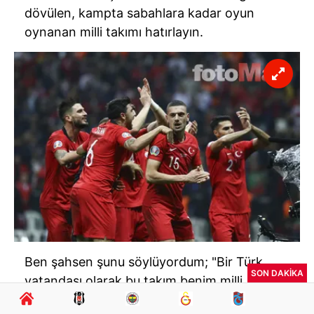
dövülen, kampta sabahlara kadar oyun
oynanan milli takımı hatırlayın.
Ben şahsen şunu söylüyordum; "Bir Türk
SON DAKİKA
vatandaşı olarak bu takım benim milli
takımım değil" diyordum.