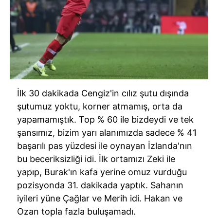
İlk 30 dakikada Cengiz'in cılız şutu dışında
şutumuz yoktu, korner atmamış, orta da
yapamamıştık. Top % 60 ile bizdeydi ve tek
şansımız, bizim yarı alanımızda sadece % 41
başarılı pas yüzdesi ile oynayan
İzlanda'nın
bu beceriksizliği idi. İlk ortamızı Zeki ile
yapıp, Burak'ın kafa yerine omuz vurduğu
pozisyonda 31. dakikada yaptık. Sahanın
iyileri yüne Çağlar ve Merih idi. Hakan ve
Ozan topla fazla buluşamadı.