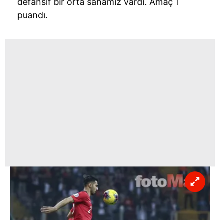
defansif
bir orta sahamız vardı. Amaç 1
puandı.