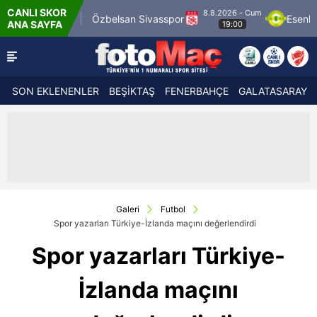
CANLI SKOR
8.8.2026 - Cum
n Sivasspor
Esenler Erokspor
Hesap.com An
ANA SAYFA
19:00
SON EKLENENLER
BEŞİKTAŞ
FENERBAHÇE
GALATASARAY
Galeri
Futbol
Spor yazarları Türkiye-İzlanda maçını değerlendirdi
Spor yazarları Türkiye-
İzlanda maçını