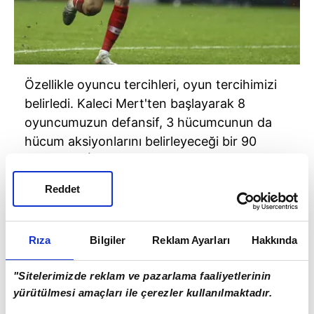
Özellikle oyuncu tercihleri, oyun tercihimizi
belirledi. Kaleci Mert'ten başlayarak 8
oyuncumuzun
defansif
, 3 hücumcunun da
hücum aksiyonlarını belirleyeceği bir 90
dakikaydı.
İzlanda
gibi futbolda tempoyu
topla değil koşuyla ve fiziksel olarak yapan
Reddet
bir takıma karşı böyle bir kadro tercihi
kurgulandı.
Rıza
Bilgiler
Reklam Ayarları
Hakkında
"Sitelerimizde reklam ve pazarlama faaliyetlerinin
yürütülmesi amaçları ile çerezler kullanılmaktadır.