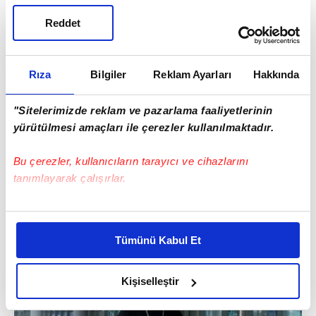
Reddet
Rıza
Bilgiler
Reklam Ayarları
Hakkında
"Sitelerimizde reklam ve pazarlama faaliyetlerinin
yürütülmesi amaçları ile çerezler kullanılmaktadır.
Bu çerezler, kullanıcıların tarayıcı ve cihazlarını
tanımlayarak çalışırlar.
Bu çerezlere izin vermeniz halinde sizlere özel
Bu haber sonrası, Napoli'nin büyük bir hayal
kişiselleştirilmiş reklamlar sunabilir, sayfalarımızda sizlere
kırıklığı yaşadığı ifade edildi.
Tümünü Kabul Et
daha iyi reklam deneyimi yaşatabiliriz. Bunu yaparken
amacımızın size daha iyi bir reklam deneyimi sunmak
olduğunu ve sizlere en iyi içerikleri sunabilmek adına
Kişiselleştir
elimizden gelen çabayı gösterdiğimizi ve bu noktada,
reklamların maliyetlerimizi karşılamak noktasında tek gelir