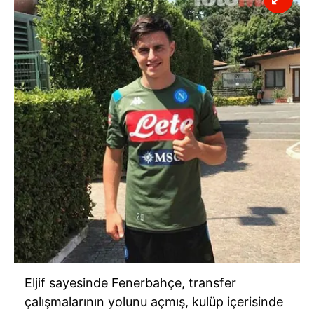
için Ayarlar butonuna tıklayabilir,
Çerez Bilgilendirme
Metnimizi
ziyaret edebilirsiniz.
6698 sayılı Kişisel Verilerin Korunması Kanunu uyarınca
hazırlanmış Aydınlatma Metnimizi okumak ve sitemizde
ilgili mevzuata uygun olarak kullanılan çerezlerle ilgili bilgi
almak için lütfen
tıklayınız
.
Eljif sayesinde Fenerbahçe, transfer
çalışmalarının yolunu açmış, kulüp içerisinde