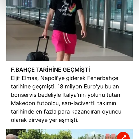
kalemimiz olduğunu sizlere hatırlatmak isteriz.
Her halükârda, kullanıcılar, bu çerezlere izin vermedikleri
takdirde, kullanıcılara hedefli reklamlar
gösterilmeyecektir."
Sizlere daha iyi bir hizmet sunabilmek için İnternet
Sitemizde kendimize ve üçüncü kişilere ait çerezler
kullanılmaktadır. Bu çerezler vasıtasıyla çeşitli kişisel
F.BAHÇE TARİHİNE GEÇMİŞTİ
verileriniz işlenmekte olup gerekli olan çerezler bilgi
Eljif Elmas, Napoli'ye giderek Fenerbahçe
toplumu hizmetlerinin sunulması amacıyla
tarihine geçmişti. 18 milyon Euro'yu bulan
kullanılmaktadır. Diğer çerezler, sitemizin daha işlevsel
bonservis bedeliyle İtalya'nın yolunu tutan
kılınması ve kişiselleştirilmesi ve sizlere yönelik
Makedon futbolcu, sarı-lacivertli takımın
reklam/pazarlama faaliyetlerinin yapılması, amaçlarıyla
sınırlı olarak açık rızanız dahilinde kullanılacaktır.
tarihinde en fazla para kazandıran oyuncu
olarak zirveye yerleşmişti.
Çerezlere ilişkin tercihlerinizi aşağıda yer alan panel
vasıtasıyla belirleyebilirsiniz. Çerezlere ilişkin detaylı bilgi