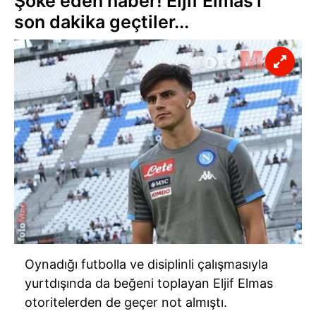
Şoke eden haber! Eljif Elmas'ı
son dakika geçtiler...
Oynadığı futbolla ve disiplinli çalışmasıyla
yurtdışında da beğeni toplayan Eljif Elmas
otoritelerden de geçer not almıştı.