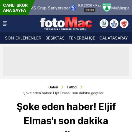
CANLI SKOR
9.8.2026 - Paz
MS Grup Sarıyerspor
Muğlaspor
Vanspor
ANA SAYFA
19:00
SON EKLENENLER
BEŞİKTAŞ
FENERBAHÇE
GALATASARAY
Galeri
Futbol
Şoke eden haber! Eljif Elmas'ı son dakika geçtiler...
Şoke eden haber! Eljif
Elmas'ı son dakika