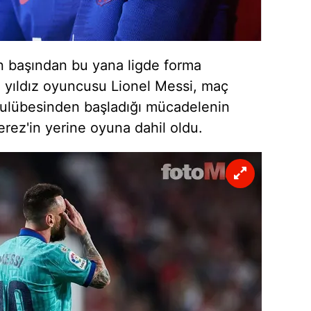
 çerezlerle ilgili bilgi almak için lütfen
tıklayınız
.
n başından bu yana ligde forma
 yıldız oyuncusu Lionel Messi, maç
kulübesinden başladığı mücadelenin
rez'in yerine oyuna dahil oldu.