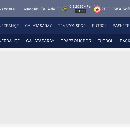
6.8.2026 - Per
cabi Tel Aviv FC
PFC CSKA Sofia
FK Jablon
19:00
NERBAHÇE
GALATASARAY
TRABZONSPOR
FUTBOL
BASKETB
Beşiktaş
A
Fenerbahçe
A
NERBAHÇE
GALATASARAY
TRABZONSPOR
FUTBOL
BAS
Galatasaray
A
Trabzonspor
A
Futbol
A
Basketbol
Ziraat Türkiye Kupası
DİZİ
Diğer Sporlar