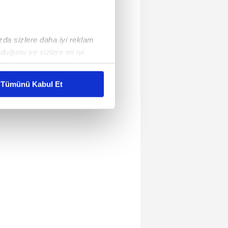
ızda sizlere daha iyi reklam
duğunu ve sizlere en iyi
liyetlerimizi karşılamak
Tümünü Kabul Et
ar gösterilmeyecektir."
çerezler kullanılmaktadır. Bu
u hizmetlerinin sunulması
i ve sizlere yönelik
nılacaktır.
kin detaylı bilgi için Ayarlar
ak ve sitemizde ilgili