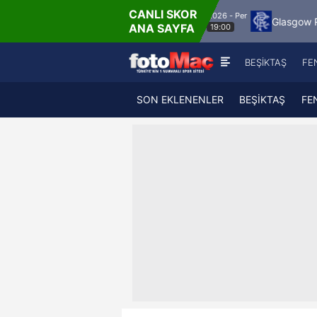
CANLI SKOR
6.8.2026 - Per
Jagiellonia Bialystok
Glasgow Rangers
Mac
ANA SAYFA
19:00
BEŞİKTAŞ
FE
SON EKLENENLER
BEŞİKTAŞ
FE