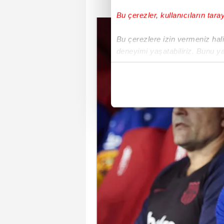
Bu çerezler, kullanıcıların tara
Bu çerezlere izin vermeniz halin
deneyimi yaşatabiliriz. Bunu y
içerikleri sunabilmek adına el
noktasında tek gelir kalemimiz 
Her halükârda, kullanıcılar, bu 
Sizlere daha iyi bir hizmet sun
çerezler vasıtasıyla çeşitli kiş
amacıyla kullanılmaktadır. Diğer
reklam/pazarlama faaliyetlerinin
Çerezlere ilişkin tercihlerinizi 
butonuna tıklayabilir,
Çerez Bi
6698 sayılı Kişisel Verilerin 