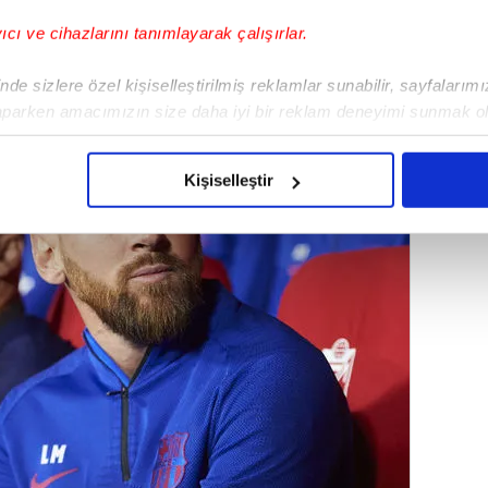
yıcı ve cihazlarını tanımlayarak çalışırlar.
de sizlere özel kişiselleştirilmiş reklamlar sunabilir, sayfalarım
aparken amacımızın size daha iyi bir reklam deneyimi sunmak ol
imizden gelen çabayı gösterdiğimizi ve bu noktada, reklamların ma
olduğunu sizlere hatırlatmak isteriz.
Kişiselleştir
çerezlere izin vermedikleri takdirde, kullanıcılara hedefli reklaml
abilmek için İnternet Sitemizde kendimize ve üçüncü kişilere ait 
isel verileriniz işlenmekte olup gerekli olan çerezler bilgi toplum
 çerezler, sitemizin daha işlevsel kılınması ve kişiselleştirilmes
 yapılması, amaçlarıyla sınırlı olarak açık rızanız dahilinde kulla
aşağıda yer alan panel vasıtasıyla belirleyebilirsiniz. Çerezlere iliş
lgilendirme Metnimizi
ziyaret edebilirsiniz.
Korunması Kanunu uyarınca hazırlanmış Aydınlatma Metnimizi okum