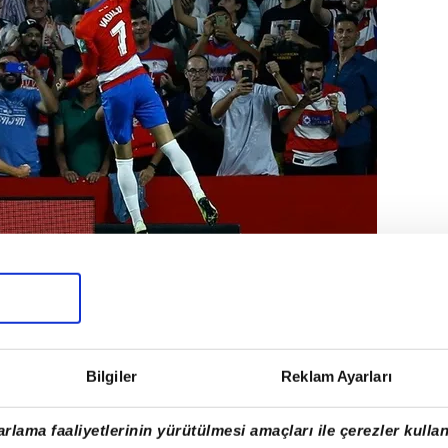
ı sürdüren ev sahibi ekip, 66. dakikada
Bilgiler
Reklam Ayarları
sarsmasıyla farkı ikiye çıkardı ve
0 üstünlüğüyle sona erdi.
rlama faaliyetlerinin yürütülmesi amaçları ile çerezler kullan