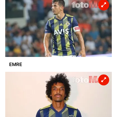
vasıtasıyla belirleyebilirsiniz. Çerezlere ilişkin detaylı bilgi
için Ayarlar butonuna tıklayabilir,
Çerez Bilgilendirme
Metnimizi
ziyaret edebilirsiniz.
6698 sayılı Kişisel Verilerin Korunması Kanunu uyarınca
hazırlanmış Aydınlatma Metnimizi okumak ve sitemizde
ilgili mevzuata uygun olarak kullanılan çerezlerle ilgili bilgi
almak için lütfen
tıklayınız
.
EMRE