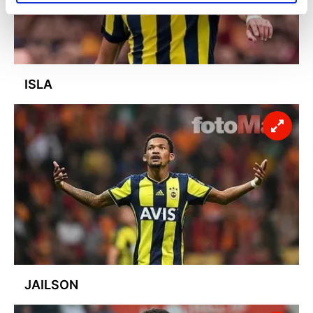
elimizden gelen çabayı gösterdiğimizi ve bu noktada,
reklamların maliyetlerimizi karşılamak noktasında tek gelir
kalemimiz olduğunu sizlere hatırlatmak isteriz.
Her halükârda, kullanıcılar, bu çerezlere izin vermedikleri
ISLA
takdirde, kullanıcılara hedefli reklamlar
gösterilmeyecektir."
Sizlere daha iyi bir hizmet sunabilmek için İnternet
Sitemizde kendimize ve üçüncü kişilere ait çerezler
kullanılmaktadır. Bu çerezler vasıtasıyla çeşitli kişisel
verileriniz işlenmekte olup gerekli olan çerezler bilgi
toplumu hizmetlerinin sunulması amacıyla
kullanılmaktadır. Diğer çerezler, sitemizin daha işlevsel
kılınması ve kişiselleştirilmesi ve sizlere yönelik
reklam/pazarlama faaliyetlerinin yapılması, amaçlarıyla
sınırlı olarak açık rızanız dahilinde kullanılacaktır.
JAILSON
Çerezlere ilişkin tercihlerinizi aşağıda yer alan panel