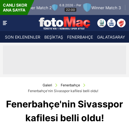
CANLI SKOR
6.8.2026 - Per
7.
ner Match 2
Winner Match 3
Boluspor
ANA SAYFA
22:00
SON EKLENENLER
BEŞİKTAŞ
FENERBAHÇE
GALATASARAY
Galeri
Fenerbahçe
Fenerbahçe'nin Sivasspor kafilesi belli oldu!
Fenerbahçe'nin Sivasspor
kafilesi belli oldu!