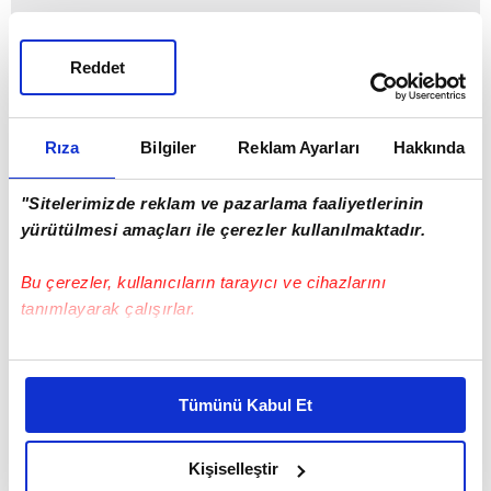
Reddet
Rıza
Bilgiler
Reklam Ayarları
Hakkında
"Sitelerimizde reklam ve pazarlama faaliyetlerinin
yürütülmesi amaçları ile çerezler kullanılmaktadır.
Bu çerezler, kullanıcıların tarayıcı ve cihazlarını
MURAT SAĞLAM
tanımlayarak çalışırlar.
Bu çerezlere izin vermeniz halinde sizlere özel
kişiselleştirilmiş reklamlar sunabilir, sayfalarımızda sizlere
Tümünü Kabul Et
daha iyi reklam deneyimi yaşatabiliriz. Bunu yaparken
amacımızın size daha iyi bir reklam deneyimi sunmak
olduğunu ve sizlere en iyi içerikleri sunabilmek adına
Kişiselleştir