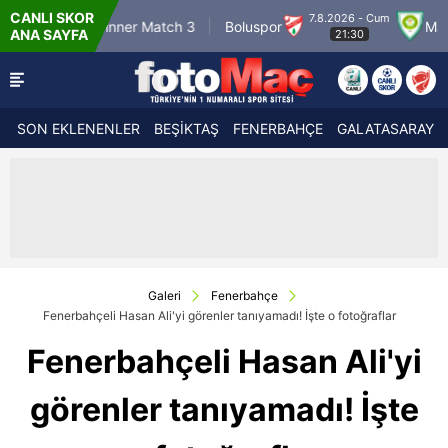
CANLI SKOR
7.8.2026 - Cum
Winner Match 3
Boluspor
Manisa FK
ANA SAYFA
21:30
SON EKLENENLER
BEŞİKTAŞ
FENERBAHÇE
GALATASARAY
Galeri
Fenerbahçe
Fenerbahçeli Hasan Ali'yi görenler tanıyamadı! İşte o fotoğraflar
Fenerbahçeli Hasan Ali'yi
görenler tanıyamadı! İşte