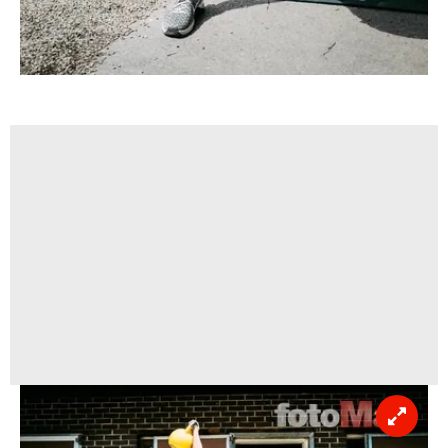
Sitemizde kendimize ve üçüncü kişilere ait çerezler
kullanılmaktadır. Bu çerezler vasıtasıyla çeşitli kişisel
verileriniz işlenmekte olup gerekli olan çerezler bilgi
toplumu hizmetlerinin sunulması amacıyla
kullanılmaktadır. Diğer çerezler, sitemizin daha işlevsel
kılınması ve kişiselleştirilmesi ve sizlere yönelik
reklam/pazarlama faaliyetlerinin yapılması, amaçlarıyla
sınırlı olarak açık rızanız dahilinde kullanılacaktır.
Çerezlere ilişkin tercihlerinizi aşağıda yer alan panel
vasıtasıyla belirleyebilirsiniz. Çerezlere ilişkin detaylı bilgi
için Ayarlar butonuna tıklayabilir,
Çerez Bilgilendirme
Metnimizi
ziyaret edebilirsiniz.
6698 sayılı Kişisel Verilerin Korunması Kanunu uyarınca
hazırlanmış Aydınlatma Metnimizi okumak ve sitemizde
ilgili mevzuata uygun olarak kullanılan çerezlerle ilgili bilgi
almak için lütfen
tıklayınız
.