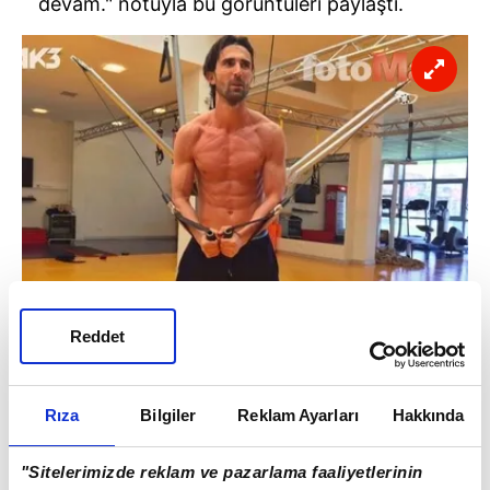
devam." notuyla bu görüntüleri paylaştı.
Reddet
Hasan Ali cevap olarak, "Başarı asla tesadüf
değildir." yazdı.
Rıza
Bilgiler
Reklam Ayarları
Hakkında
İşte başarılı sol bekin o görüntüleri;
"Sitelerimizde reklam ve pazarlama faaliyetlerinin