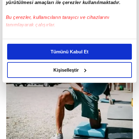
yürütülmesi amaçları ile çerezler kullanılmaktadır.
Bu çerezler, kullanıcıların tarayıcı ve cihazlarını
tanımlayarak çalışırlar.
Bu çerezlere izin vermeniz halinde sizlere özel
kişiselleştirilmiş reklamlar sunabilir, sayfalarımızda sizlere
Tümünü Kabul Et
daha iyi reklam deneyimi yaşatabiliriz. Bunu yaparken
amacımızın size daha iyi bir reklam deneyimi sunmak
olduğunu ve sizlere en iyi içerikleri sunabilmek adına
Kişiselleştir
elimizden gelen çabayı gösterdiğimizi ve bu noktada,
reklamların maliyetlerimizi karşılamak noktasında tek gelir
kalemimiz olduğunu sizlere hatırlatmak isteriz.
Her halükârda, kullanıcılar, bu çerezlere izin vermedikleri
takdirde, kullanıcılara hedefli reklamlar
gösterilmeyecektir."
Sizlere daha iyi bir hizmet sunabilmek için İnternet