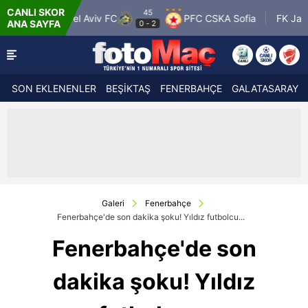
CANLI SKOR
45
DA
PFC CSKA Sofia
FK Jablonec
FC RF
ANA SAYFA
0
-
2
1
-
0
SON EKLENENLER
BEŞİKTAŞ
FENERBAHÇE
GALATASARAY
Galeri
Fenerbahçe
Fenerbahçe'de son dakika şoku! Yıldız futbolcu...
Fenerbahçe'de son
dakika şoku! Yıldız