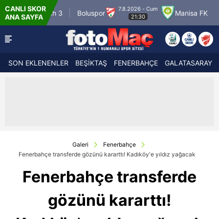
CANLI SKOR
7.8.2026 - Cum
h 3
Boluspor
Manisa FK
Bandırmaspor
ANA SAYFA
21:30
SON EKLENENLER
BEŞİKTAŞ
FENERBAHÇE
GALATASARAY
Galeri
Fenerbahçe
Fenerbahçe transferde gözünü kararttı! Kadıköy'e yıldız yağacak
Fenerbahçe transferde
gözünü kararttı!