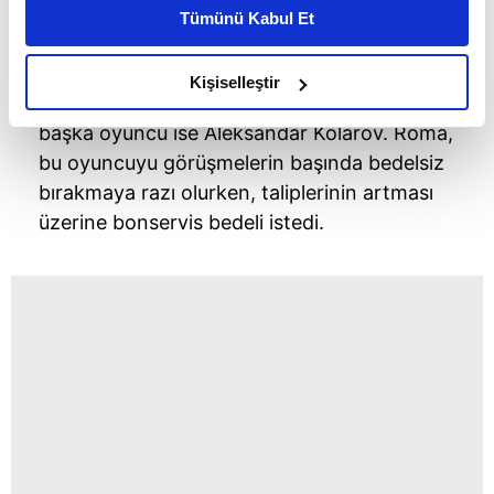
kişiselleştirilmiş reklamlar sunabilir, sayfalarımızda sizlere
Tümünü Kabul Et
daha iyi reklam deneyimi yaşatabiliriz. Bunu yaparken
amacımızın size daha iyi bir reklam deneyimi sunmak
olduğunu ve sizlere en iyi içerikleri sunabilmek adına
Kişiselleştir
Takviye olarak bu bölgeye düşünülen bir
elimizden gelen çabayı gösterdiğimizi ve bu noktada,
başka oyuncu ise Aleksandar Kolarov. Roma,
reklamların maliyetlerimizi karşılamak noktasında tek gelir
kalemimiz olduğunu sizlere hatırlatmak isteriz.
bu oyuncuyu görüşmelerin başında bedelsiz
bırakmaya razı olurken, taliplerinin artması
Her halükârda, kullanıcılar, bu çerezlere izin vermedikleri
üzerine bonservis bedeli istedi.
takdirde, kullanıcılara hedefli reklamlar
gösterilmeyecektir."
Sizlere daha iyi bir hizmet sunabilmek için İnternet
Sitemizde kendimize ve üçüncü kişilere ait çerezler
kullanılmaktadır. Bu çerezler vasıtasıyla çeşitli kişisel
verileriniz işlenmekte olup gerekli olan çerezler bilgi
toplumu hizmetlerinin sunulması amacıyla
kullanılmaktadır. Diğer çerezler, sitemizin daha işlevsel
kılınması ve kişiselleştirilmesi ve sizlere yönelik