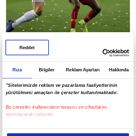
Slovak stoper Skrtel'in ayrılacağı iddialarını
Reddet
bu rapor yalanlıyor. Yanal, bu oyuncunun 1
sezon daha Sarı-lacivertli takımda devam
etmesini istiyor.
Rıza
Bilgiler
Reklam Ayarları
Hakkında
"Sitelerimizde reklam ve pazarlama faaliyetlerinin
yürütülmesi amaçları ile çerezler kullanılmaktadır.
Bu çerezler, kullanıcıların tarayıcı ve cihazlarını
tanımlayarak çalışırlar.
Bu çerezlere izin vermeniz halinde sizlere özel