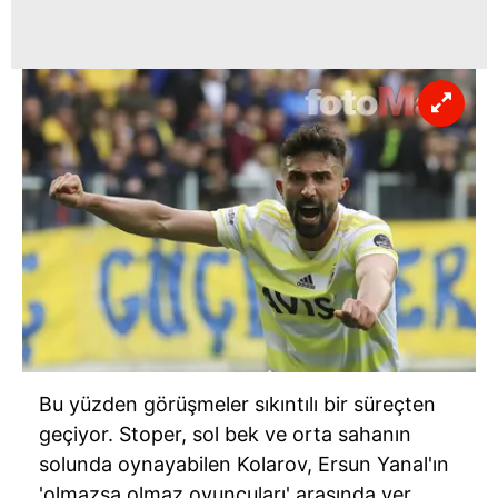
reklam/pazarlama faaliyetlerinin yapılması, amaçlarıyla
sınırlı olarak açık rızanız dahilinde kullanılacaktır.
Çerezlere ilişkin tercihlerinizi aşağıda yer alan panel
vasıtasıyla belirleyebilirsiniz. Çerezlere ilişkin detaylı bilgi
için Ayarlar butonuna tıklayabilir,
Çerez Bilgilendirme
Metnimizi
ziyaret edebilirsiniz.
6698 sayılı Kişisel Verilerin Korunması Kanunu uyarınca
hazırlanmış Aydınlatma Metnimizi okumak ve sitemizde
ilgili mevzuata uygun olarak kullanılan çerezlerle ilgili bilgi
almak için lütfen
tıklayınız
.
Bu yüzden görüşmeler sıkıntılı bir süreçten
geçiyor. Stoper, sol bek ve orta sahanın
solunda oynayabilen Kolarov, Ersun Yanal'ın
'olmazsa olmaz oyuncuları' arasında yer