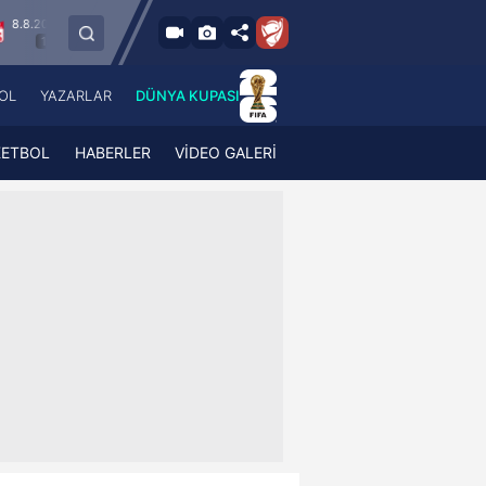
um
8.8.2026 - Cu
Esenler Erokspor
Hesap.com Antalyaspor
21:30
OL
YAZARLAR
DÜNYA KUPASI
 Haber
A Haber Radyo
 Spor
A Spor Radyo
KETBOL
HABERLER
VİDEO GALERİ
TV
A News Radio
2TV
Radyo Turkuvaz
para
Turkuvaz Romantik
Turkuvaz Efsane
Vav Tv
Radyo Soft
Radyo Energy
Turkuvaz Anadolu