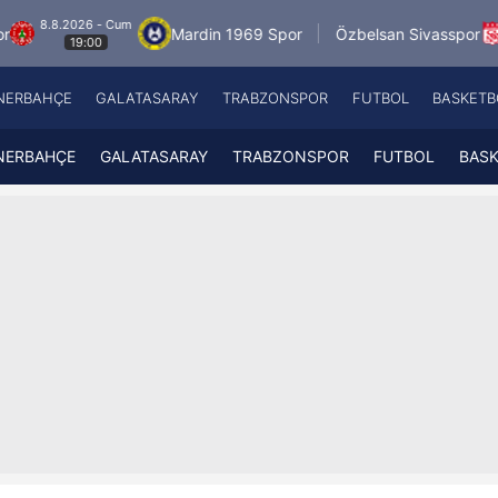
6 - Cum
8.8.2026 - C
Mardin 1969 Spor
Özbelsan Sivasspor
00
19:00
NERBAHÇE
GALATASARAY
TRABZONSPOR
FUTBOL
BASKETB
Beşiktaş
A
Fenerbahçe
A
NERBAHÇE
GALATASARAY
TRABZONSPOR
FUTBOL
BAS
Galatasaray
A
Trabzonspor
A
Futbol
A
Basketbol
Ziraat Türkiye Kupası
DİZİ
Diğer Sporlar