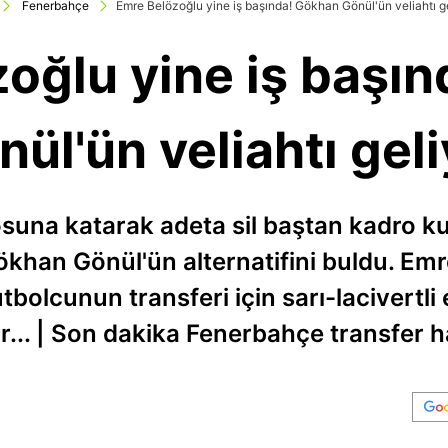
Fenerbahçe
Emre Belözoğlu yine iş başında! Gökhan Gönül'ün veliahtı g
oğlu yine iş başı
nül'ün veliahtı geli
osuna katarak adeta sil baştan kadro k
khan Gönül'ün alternatifini buldu. Em
utbolcunun transferi için sarı-lacivertli 
r... | Son dakika Fenerbahçe transfer h