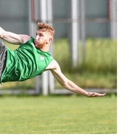
 çerezlerle ilgili bilgi almak için lütfen
tıklayınız
.