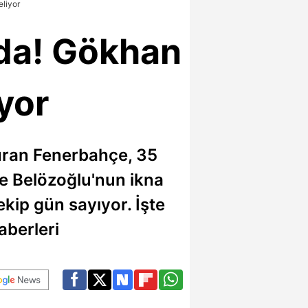
eliyor
nda! Gökhan
yor
uran Fenerbahçe, 35
re Belözoğlu'nun ikna
ekip gün sayıyor. İşte
aberleri