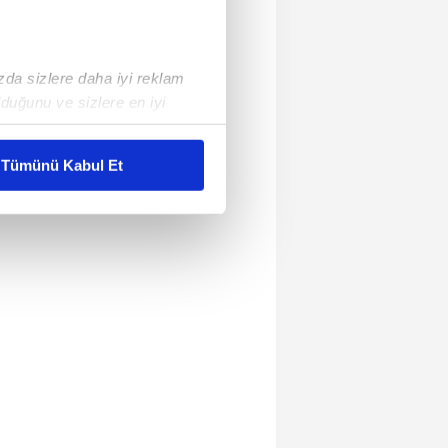
ızda sizlere daha iyi reklam
duğunu ve sizlere en iyi
liyetlerimizi karşılamak
Tümünü Kabul Et
ar gösterilmeyecektir."
çerezler kullanılmaktadır. Bu
u hizmetlerinin sunulması
i ve sizlere yönelik
nılacaktır.
kin detaylı bilgi için Ayarlar
ak ve sitemizde ilgili