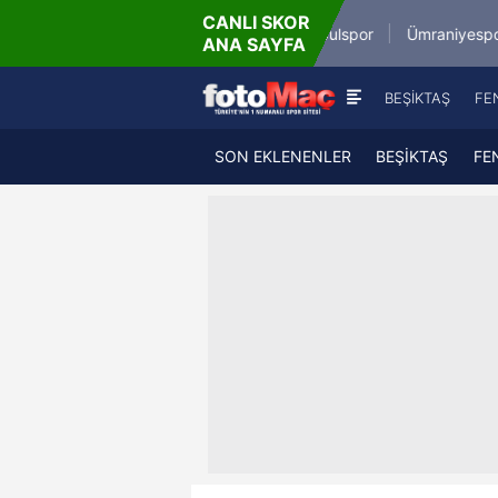
CANLI SKOR
8.8.2026 - Cum
8.8.202
spor
İstanbulspor
Ümraniyespor
ANA SAYFA
17:00
19:
BEŞİKTAŞ
FE
SON EKLENENLER
BEŞİKTAŞ
FE