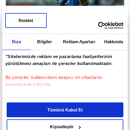
İtalyan medyasına göre Beşiktaş, bonservisi
Reddet
İtalyan ekibinde olan ve geçen sezonun
ikinci yarısını MLS ekibi Vancouver'de
geçiren Ali Adnan için fiyat bilgisi istedi.
Rıza
Bilgiler
Reklam Ayarları
Hakkında
"Sitelerimizde reklam ve pazarlama faaliyetlerinin
yürütülmesi amaçları ile çerezler kullanılmaktadır.
Bu çerezler, kullanıcıların tarayıcı ve cihazlarını
tanımlayarak çalışırlar.
Bu çerezlere izin vermeniz halinde sizlere özel
kişiselleştirilmiş reklamlar sunabilir, sayfalarımızda sizlere
Tümünü Kabul Et
daha iyi reklam deneyimi yaşatabiliriz. Bunu yaparken
amacımızın size daha iyi bir reklam deneyimi sunmak
olduğunu ve sizlere en iyi içerikleri sunabilmek adına
Kişiselleştir