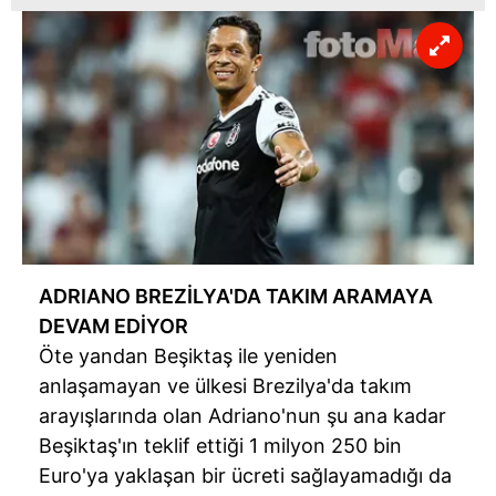
vasıtasıyla belirleyebilirsiniz. Çerezlere ilişkin detaylı bilgi
için Ayarlar butonuna tıklayabilir,
Çerez Bilgilendirme
Metnimizi
ziyaret edebilirsiniz.
6698 sayılı Kişisel Verilerin Korunması Kanunu uyarınca
hazırlanmış Aydınlatma Metnimizi okumak ve sitemizde
ilgili mevzuata uygun olarak kullanılan çerezlerle ilgili bilgi
almak için lütfen
tıklayınız
.
ADRIANO BREZİLYA'DA TAKIM ARAMAYA
DEVAM EDİYOR
Öte yandan Beşiktaş ile yeniden
anlaşamayan ve ülkesi Brezilya'da takım
arayışlarında olan Adriano'nun şu ana kadar
Beşiktaş'ın teklif ettiği 1 milyon 250 bin
Euro'ya yaklaşan bir ücreti sağlayamadığı da