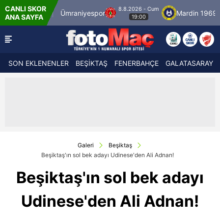
CANLI SKOR
8.8.2026 - Cum
anbulspor
Ümraniyespor
Mardin 1969 Spor
ANA SAYFA
19:00
SON EKLENENLER
BEŞİKTAŞ
FENERBAHÇE
GALATASARAY
Galeri
Beşiktaş
Beşiktaş'ın sol bek adayı Udinese'den Ali Adnan!
Beşiktaş'ın sol bek adayı
Udinese'den Ali Adnan!