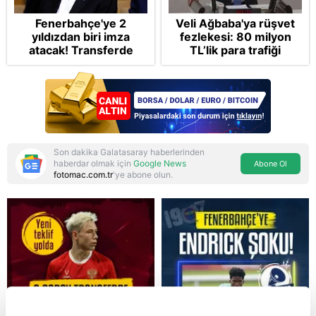
Fenerbahçe'ye 2
Veli Ağbaba'ya rüşvet
yıldızdan biri imza
fezlekesi: 80 milyon
atacak! Transferde
TL’lik para trafiği
golcü harekatı...
dosyada! CHP’li
belediyeleri haraca
bağlamış
Son dakika Galatasaray haberlerinden
haberdar olmak için
Google News
Abone Ol
fotomac.com.tr
'ye abone olun.
Reddet