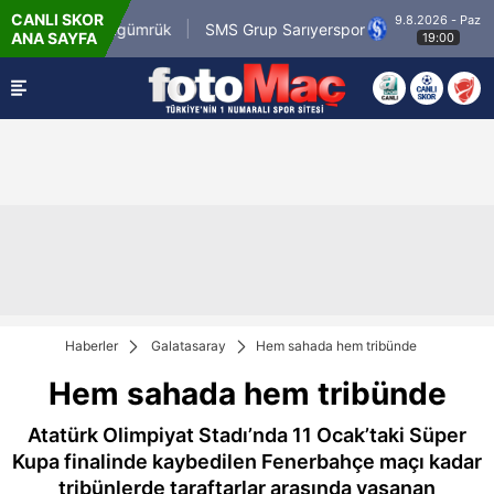
CANLI SKOR
9.8.2026 - Paz
i.com.tr Karagümrük
SMS Grup Sarıyerspor
M
ANA SAYFA
19:00
Haberler
Galatasaray
Hem sahada hem tribünde
Hem sahada hem tribünde
Atatürk Olimpiyat Stadı’nda 11 Ocak’taki Süper
Kupa finalinde kaybedilen Fenerbahçe maçı kadar
tribünlerde taraftarlar arasında yaşanan