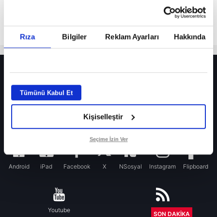
Rıza
Bilgiler
Reklam Ayarları
Hakkında
HER YERDE!
Fenerbahçe’de sürpriz ayrılık ihtimali! Devre arasında gelmişti
Tümünü Kabul Et
Fenerbahçe’nin yeni transferi Mason Greenwood için olay sözler!
Kişiselleştir
Galatasaray’da rota yeniden Thiago Almada!
iPhone
Seçime İzin Ver
Android
iPad
Facebook
X
NSosyal
Instagram
Flipboard
Youtube
RSS
SON DAKİKA