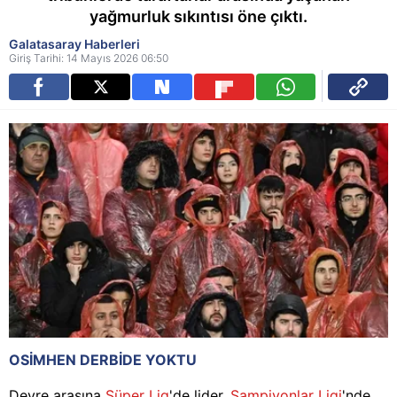
yağmurluk sıkıntısı öne çıktı.
Galatasaray Haberleri
Giriş Tarihi: 14 Mayıs 2026 06:50
OSİMHEN DERBİDE YOKTU
Devre arasına
Süper Lig
'de lider,
Şampiyonlar Ligi
'nde