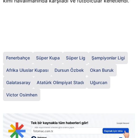
kımı havalimanında karşıladı ve futbolcular kenetlendi.
Fenerbahçe
Süper Kupa
Süper Lig
Şampiyonlar Ligi
Afrika Uluslar Kupası
Dursun Özbek
Okan Buruk
Galatasaray
Atatürk Olimpiyat Stadı
Uğurcan
Victor Osimhen