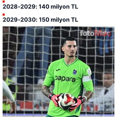
2028-2029: 140 milyon TL
2029-2030: 150 milyon TL