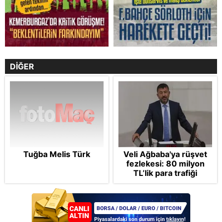
DİĞER
Tuğba Melis Türk
Veli Ağbaba'ya rüşvet
fezlekesi: 80 milyon
TL’lik para trafiği
dosyada! CHP’li
belediyeleri haraca
bağlamış