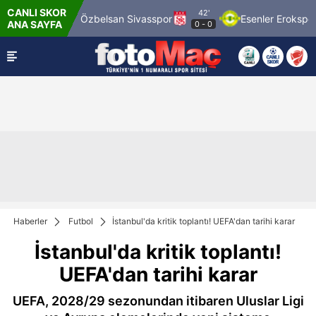
CANLI SKOR
42'
1969 Spor
Özbelsan Sivasspor
Esenler Erokspor
ANA SAYFA
0
-
0
Haberler
Futbol
İstanbul'da kritik toplantı! UEFA'dan tarihi karar
İstanbul'da kritik toplantı!
UEFA'dan tarihi karar
UEFA, 2028/29 sezonundan itibaren Uluslar Ligi