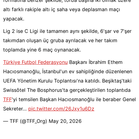
formatına benzer şekilde, torba başına iki olmak üzere
altı farklı rakiple altı iç saha veya deplasman maçı
yapacak.
Lig 2 ise C Ligi ile tamamen aynı şekilde, 6'şar ve 7'şer
takımdan oluşan üç gruba ayrılacak ve her takım
toplamda yine 6 maç oynanacak.
Türkiye Futbol Federasyonu
Başkanı İbrahim Ethem
Hacıosmanoğlu, İstanbul'un ev sahipliğinde düzenlenen
UEFA Yönetim Kurulu Toplantısı'na katıldı. Beşiktaş'taki
Swissôtel The Bosphorus'ta gerçekleştirilen toplantıda
TFF
'yi temsilen Başkan Hacıosmanoğlu ile beraber Genel
Sekreter…
pic.twitter.com/26Jxy1u6Dz
— TFF (@TFF_Org)
May 20, 2026