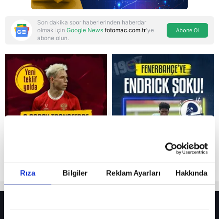
Son dakika spor haberlerinden haberdar
olmak için
Google News
fotomac.com.tr
'ye
Abone Ol
abone olun.
Reddet
Rıza
Bilgiler
Reklam Ayarları
Hakkında
HER YERDE!