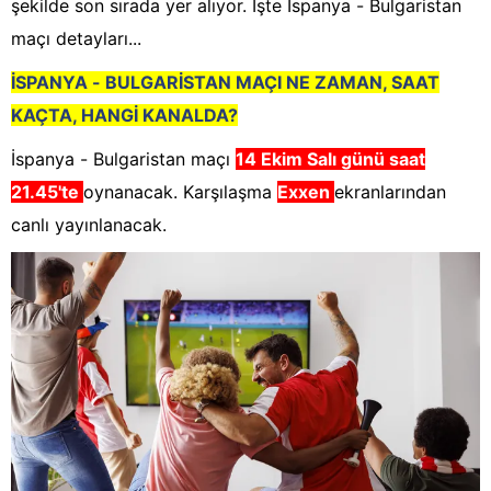
şekilde son sırada yer alıyor. İşte İspanya - Bulgaristan
maçı detayları...
İSPANYA - BULGARİSTAN MAÇI NE ZAMAN, SAAT
KAÇTA, HANGİ KANALDA?
İspanya - Bulgaristan maçı
14 Ekim Salı günü saat
21.45'te
oynanacak. Karşılaşma
Exxen
ekranlarından
canlı yayınlanacak.