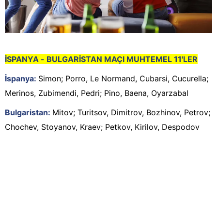
İSPANYA - BULGARİSTAN MAÇI MUHTEMEL 11'LER
İspanya:
Simon; Porro, Le Normand, Cubarsi, Cucurella;
Merinos, Zubimendi, Pedri; Pino, Baena, Oyarzabal
Bulgaristan:
Mitov; Turitsov, Dimitrov, Bozhinov, Petrov;
Chochev, Stoyanov, Kraev; Petkov, Kirilov, Despodov