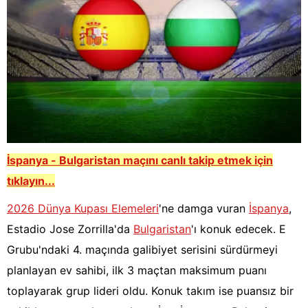
İspanya - Bulgaristan maçını canlı takip etmek için
tıklayın...
2026 Dünya Kupası Elemeleri
'ne damga vuran
İspanya
,
Estadio Jose Zorrilla'da
Bulgaristan
'ı konuk edecek. E
Grubu'ndaki 4. maçında galibiyet serisini sürdürmeyi
planlayan ev sahibi, ilk 3 maçtan maksimum puanı
toplayarak grup lideri oldu. Konuk takım ise puansız bir