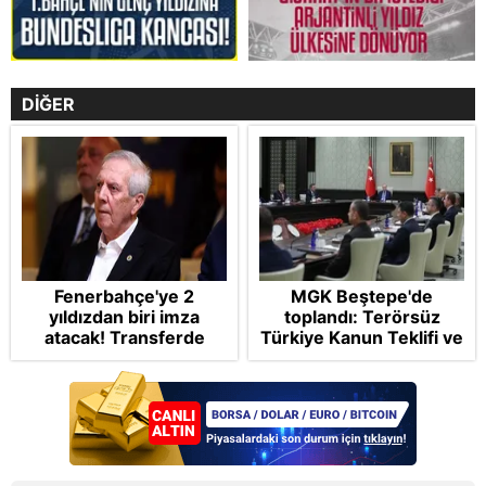
DİĞER
Fenerbahçe'ye 2
MGK Beştepe'de
yıldızdan biri imza
toplandı: Terörsüz
atacak! Transferde
Türkiye Kanun Teklifi ve
golcü harekatı...
bölgesel güvenlik
başlıkları masada