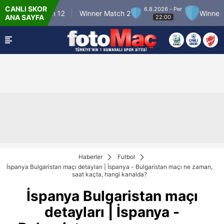
CANLI SKOR
6.8.2026 - Per
inner Match 12
Winner Match 2
Winner Matc
ANA SAYFA
22:00
Haberler
Futbol
İspanya Bulgaristan maçı detayları | İspanya - Bulgaristan maçı ne zaman,
saat kaçta, hangi kanalda?
İspanya Bulgaristan maçı
detayları | İspanya -