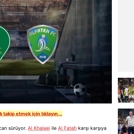
lı takip etmek için tıklayın...
can sürüyor.
Al Khaleej
ile
Al Fateh
karşı karşıya