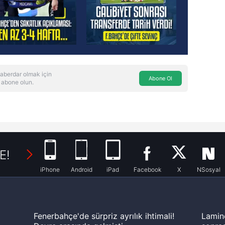
aberdar olmak için
Abone Ol
 abone olun.
E!
iPhone
Android
iPad
Facebook
X
NSosyal
Fenerbahçe'de sürpriz ayrılık ihtimali!
Lamin