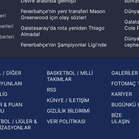
Devre arasında gelmişti
sonras
Fenerbahçe'nin yeni transferi Mason
Dünya
eri
Greenwood için olay sözler!
Galata
erleri
Galatasaray'da rota yeniden Thiago
Cole P
Almada!
berleri
Dünya 
Fenerbahçe'nin Şampiyonlar Ligi'nde
cephe
muhtemel rakibi belli oldu! Gornik
2026 
Zabrze'yi elerlerse...
şampi
İspanya-Arjantin finalinin ardından dış
Herna
 / DİĞER
BASKETBOL / MİLLİ
GALERİLER
basından gündem olan manşetler!
ekiple
TAKIMLAR
OYUNLARI
FOTOMAÇ 
Beşiktaş'ın UEFA Avrupa Ligi'nde 3. Ön
oldu
RSS
Eleme Turu muhtemel rakipleri belli oldu!
LİG
KARİYER
KÜNYE / İLETİŞİM
R & PUAN
BUGÜNKÜ 
MU
GİZLİLİK BİLDİRİMİ
BİZE
BOL / LİGLER &
VERİ POLİTİKASI
ULAŞIN
İZASYONLAR