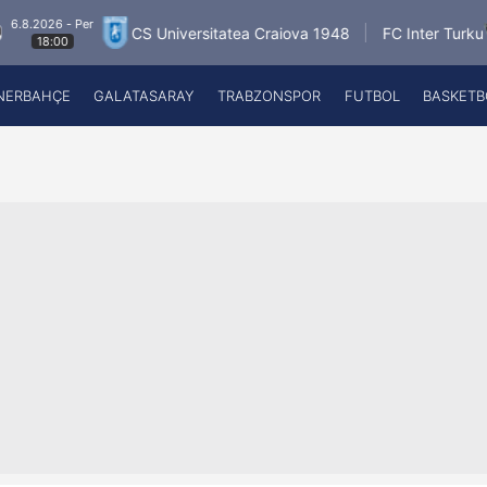
 Per
6.8.202
CS Universitatea Craiova 1948
FC Inter Turku
18:
NERBAHÇE
GALATASARAY
TRABZONSPOR
FUTBOL
BASKETB
Beşiktaş
A
Fenerbahçe
A
Galatasaray
A
Trabzonspor
A
Futbol
A
Basketbol
Ziraat Türkiye Kupası
DİZİ
Diğer Sporlar