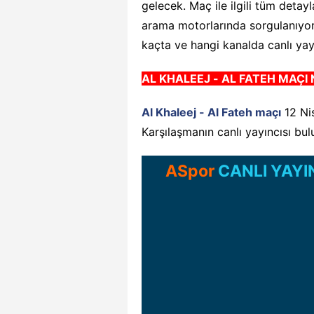
gelecek. Maç ile ilgili tüm detay
arama motorlarında sorgulanıyor.
kaçta ve hangi kanalda canlı ya
AL KHALEEJ - AL FATEH
M
AÇI
Al Khaleej - Al Fateh maçı
12 Ni
Karşılaşmanın canlı yayıncısı bu
ASpor
CANLI YAYI