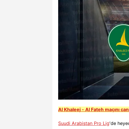
Al Khaleej - Al Fateh
m
açını can
Suudi Arabistan Pro Lig
'de heye