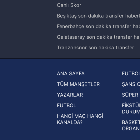
Canlı Skor
Beşiktaş son dakika transfer haberl
Fenerbahçe son dakika transfer hab
Galatasaray son dakika transfer ha
Trabzonspor son dakika transfer
haberleri
Trendyol Süper Lig haberleri
ANA SAYFA
FUTBOL
Ziraat Türkiye Kupası haberleri
TÜM MANŞETLER
ŞANS 
UEFA Şampiyonlar Ligi haberleri
YAZARLAR
SÜPER 
UEFA Avrupa Ligi haberleri
FUTBOL
FİKSTÜ
UEFA Konferans Ligi haberleri
DURU
HANGİ MAÇ HANGİ
KANALDA?
BASKET
ORGAN