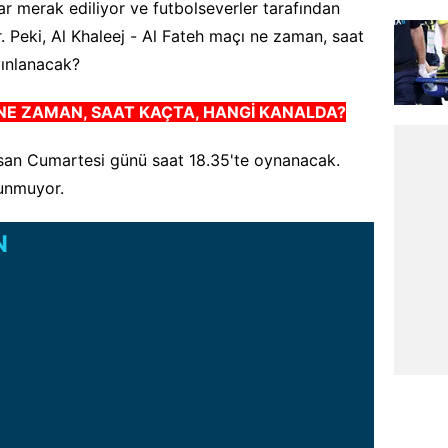
lar merak ediliyor ve futbolseverler tarafından
 Peki, Al Khaleej - Al Fateh maçı ne zaman, saat
yınlanacak?
 NE ZAMAN, SAAT KAÇTA, HANGİ KANALDA?
san Cumartesi günü saat 18.35'te oynanacak.
lunmuyor.
N