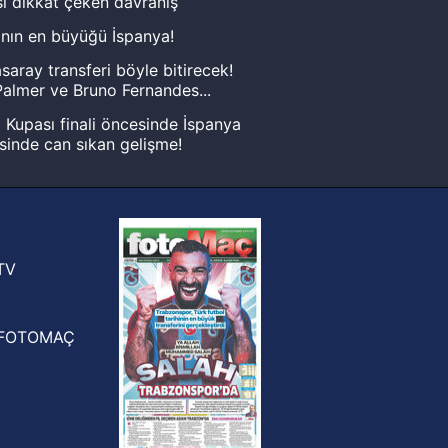
ı dikkat çeken davranış
nın en büyüğü İspanya!
saray transferi böyle bitirecek!
almer ve Bruno Fernandes...
Kupası finali öncesinde İspanya
sinde can sıkan gelişme!
FIFA Dünya Kupası'nı kazanana
yonluk yüzüğü verilecek
n Crespo, Meksika Ligi
rinden Atlas'ın yeni teknik direktörü
TV
FOTOMAÇ