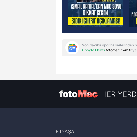
Son dakika spor haberlerinden h
Google News
fotomac.com.tr
'ye
HER YERD
FitYAŞA