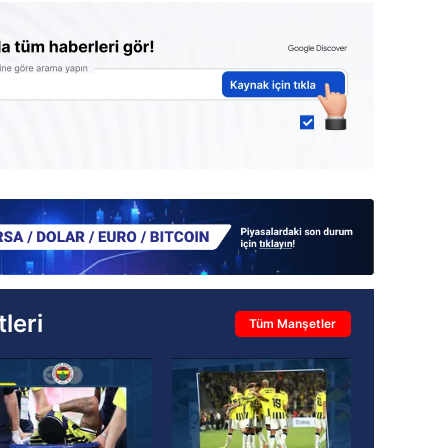
leri
Tüm Manşetler