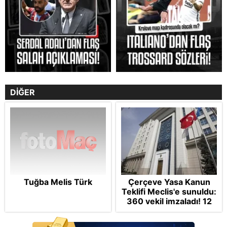
DİĞER
Tuğba Melis Türk
Çerçeve Yasa Kanun
Teklifi Meclis'e sunuldu:
360 vekil imzaladı! 12
maddede tüm detaylar
Takvim'de: Silah