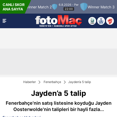
CANLI SKOR
6.8.2026 - Per
atch 12
Winner Match 2
Winner Match 3
ANA SAYFA
22:00
Haberler
Fenerbahçe
Jayden’a 5 talip
Jayden’a 5 talip
Fenerbahçe'nin satış listesine koyduğu Jayden
Oosterwolde'nin talipleri bir hayli fazla...