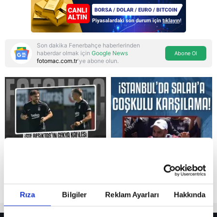
bırakmada tespit ve
teyit MGK'da
Son dakika Fenerbahçe haberlerinden
haberdar olmak için
Google News
Abone Ol
fotomac.com.tr
'ye abone olun.
Reddet
Rıza
Bilgiler
Reklam Ayarları
Hakkında