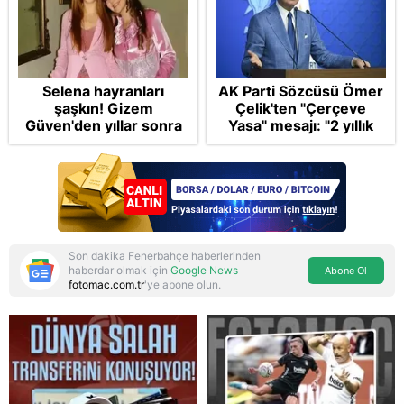
Selena hayranları
AK Parti Sözcüsü Ömer
şaşkın! Gizem
Çelik'ten "Çerçeve
Güven'den yıllar sonra
Yasa" mesajı: "2 yıllık
gelen Cansu Demirci
sürecin en önemli
itirafı! "Konuşmuyoruz"
aşamasındayız"
Son dakika Fenerbahçe haberlerinden
haberdar olmak için
Google News
Abone Ol
fotomac.com.tr
'ye abone olun.
Reddet