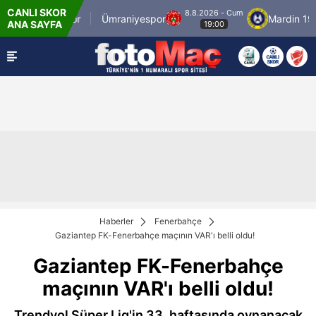
CANLI SKOR
8.8.2026 - Cum
İstanbulspor
Ümraniyespor
Mardin 1969
ANA SAYFA
19:00
Haberler
Fenerbahçe
Gaziantep FK-Fenerbahçe maçının VAR'ı belli oldu!
Gaziantep FK-Fenerbahçe
maçının VAR'ı belli oldu!
Trendyol Süper Lig'in 33. haftasında oynanacak