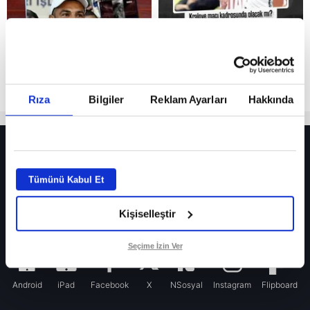
Rıza
Bilgiler
Reklam Ayarları
Hakkında
HER YERDE!
Fenerbahçe’de sürpriz ayrılık ihtimali! Devre arasında gelmişti
Tümünü Kabul Et
Fenerbahçe’nin yeni transferi Mason Greenwood için olay sözler!
Kişiselleştir
Galatasaray’da rota yeniden Thiago Almada!
iPhone
Seçime İzin Ver
Android
iPad
Facebook
X
NSosyal
Instagram
Flipboard