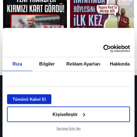
Reddet
Rıza
Bilgiler
Reklam Ayarları
Hakkında
HER YERDE!
Fenerbahçe’de sürpriz ayrılık ihtimali! Devre arasında gelmişti
Tümünü Kabul Et
Fenerbahçe’nin yeni transferi Mason Greenwood için olay sözler!
Kişiselleştir
Galatasaray’da rota yeniden Thiago Almada!
iPhone
Seçime İzin Ver