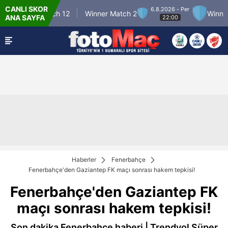
CANLI SKOR
6.8.2026 - Per
Winner Match 12
Winner Match 2
Winner Ma
ANA SAYFA
22:00
Haberler
Fenerbahçe
Fenerbahçe'den Gaziantep FK maçı sonrası hakem tepkisi!
Fenerbahçe'den Gaziantep FK
maçı sonrası hakem tepkisi!
Son dakika Fenerbahçe haberi | Trendyol Süper