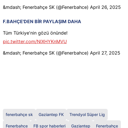
&mdash;
Fenerbahçe SK
(@
Fenerbahce
)
April 26, 2025
F.BAHÇE'DEN BİR PAYLAŞIM DAHA
Tüm Türkiye'nin gözü önünde!
pic.twitter.com/NlXHYKnMVU
&mdash; Fenerbahçe SK (@Fenerbahce)
April 27, 2025
fenerbahçe sk
Gaziantep FK
Trendyol Süper Lig
Fenerbahce
FB spor haberleri
Gaziantep
Fenerbahçe