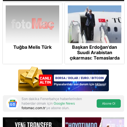
Tuğba Melis Türk
Başkan Erdoğan'dan
Suudi Arabistan
çıkarması: Temaslarda
bulunacak
Son dakika Fenerbahçe haberlerinden
haberdar olmak için
Google News
Abone Ol
fotomac.com.tr
'ye abone olun.