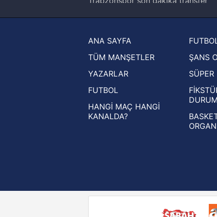
Trabzonspor son dakika transfer
haberleri
Trendyol Süper Lig haberleri
ANA SAYFA
FUTBOL
Ziraat Türkiye Kupası haberleri
TÜM MANŞETLER
ŞANS 
UEFA Şampiyonlar Ligi haberleri
YAZARLAR
SÜPER 
UEFA Avrupa Ligi haberleri
FUTBOL
FİKSTÜ
UEFA Konferans Ligi haberleri
DURU
HANGİ MAÇ HANGİ
KANALDA?
BASKET
ORGAN
Reddet