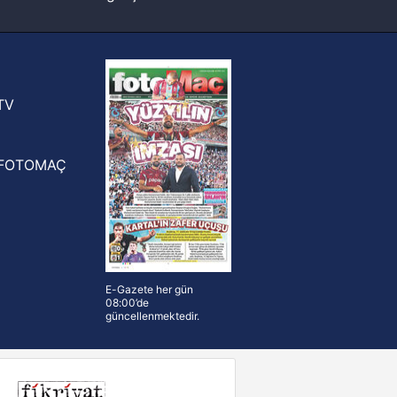
FIFA Dünya Kupası'nı kazanana
yonluk yüzüğü verilecek
n Crespo, Meksika Ligi
rinden Atlas'ın yeni teknik direktörü
TV
FOTOMAÇ
E-Gazete her gün
08:00’de
güncellenmektedir.