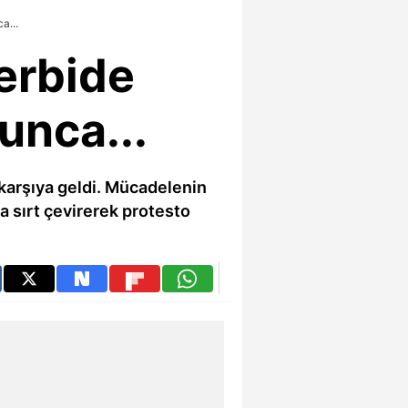
a...
erbide
unca...
 karşıya geldi. Mücadelenin
a sırt çevirerek protesto