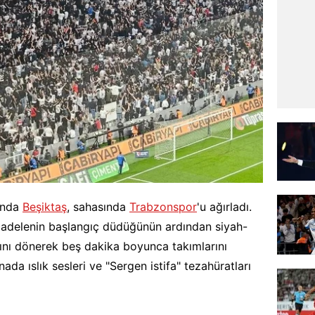
sında
Beşiktaş
, sahasında
Trabzonspor
'u ağırladı.
adelenin başlangıç düdüğünün ardından siyah-
arını dönerek beş dakika boyunca takımlarını
ada ıslık sesleri ve "Sergen istifa" tezahüratları