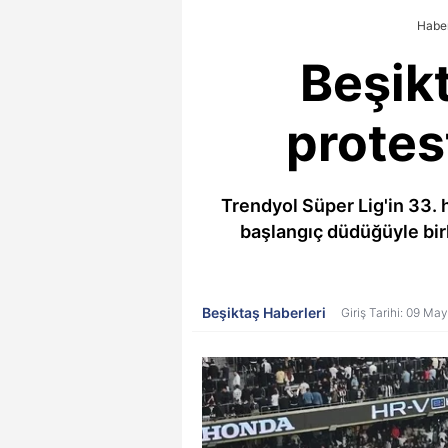
Haber
Beşik
protes
Trendyol Süper Lig'in 33. 
başlangıç düdüğüyle birl
Beşiktaş Haberleri
Giriş Tarihi: 09 Ma