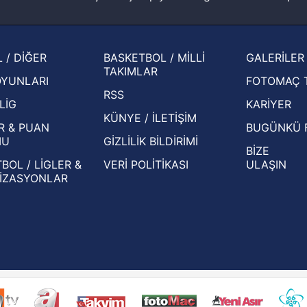
muhtemel rakibi belli oldu! Gornik
2026 
Zabrze'yi elerlerse...
şampi
İspanya-Arjantin finalinin ardından dış
Herna
 / DİĞER
BASKETBOL / MİLLİ
GALERİLER
basından gündem olan manşetler!
ekiple
TAKIMLAR
OYUNLARI
FOTOMAÇ 
Beşiktaş'ın UEFA Avrupa Ligi'nde 3. Ön
oldu
RSS
Eleme Turu muhtemel rakipleri belli oldu!
LİG
KARİYER
KÜNYE / İLETİŞİM
R & PUAN
BUGÜNKÜ 
MU
GİZLİLİK BİLDİRİMİ
BİZE
BOL / LİGLER &
VERİ POLİTİKASI
ULAŞIN
İZASYONLAR