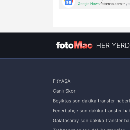
Google News
fotomac.com.tr
'ye
HER YERD
FitYAŞA
Canlı Skor
Beşiktaş son dakika transfer haberl
Fenerbahçe son dakika transfer hab
Galatasaray son dakika transfer ha