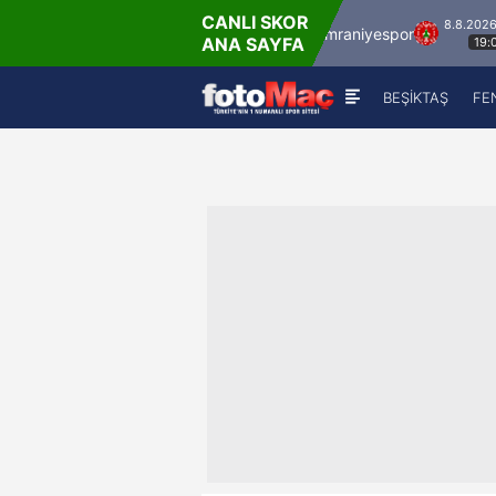
CANLI SKOR
8.8.2026 - Cum
8.8.2026 - Cum
İstanbulspor
Ümraniyespor
ANA SAYFA
17:00
19:00
BEŞİKTAŞ
FE