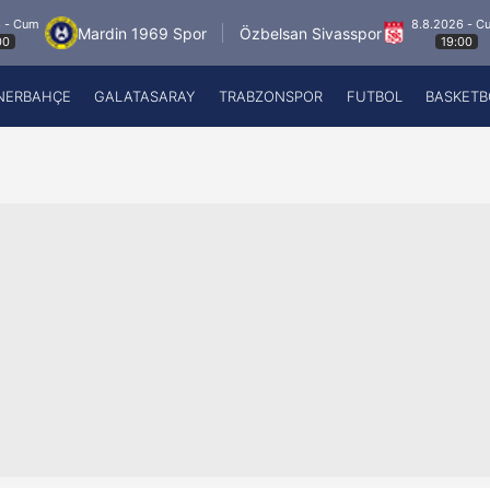
8.8.2026 - Cum
Mardin 1969 Spor
Özbelsan Sivasspor
19:00
NERBAHÇE
GALATASARAY
TRABZONSPOR
FUTBOL
BASKETB
Beşiktaş
A
Fenerbahçe
A
Galatasaray
A
Trabzonspor
A
Futbol
A
Basketbol
Ziraat Türkiye Kupası
DİZİ
Diğer Sporlar