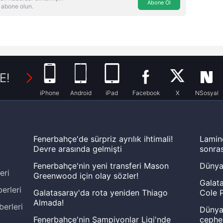
Abone Ol
 abone olun.
E!
iPhone
Android
iPad
Facebook
X
NSosyal
Fenerbahçe'de sürpriz ayrılık ihtimali!
Lamin
Devre arasında gelmişti
sonras
Fenerbahçe'nin yeni transferi Mason
Dünya
eri
Greenwood için olay sözler!
Galata
erleri
Galatasaray'da rota yeniden Thiago
Cole P
Almada!
berleri
Dünya 
Fenerbahçe'nin Şampiyonlar Ligi'nde
cephe