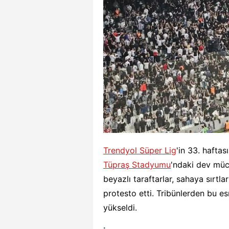
Trendyol Süper Lig
'in 33. hafta
Tüpraş Stadyumu
'ndaki dev müc
beyazlı taraftarlar, sahaya sırtl
protesto etti. Tribünlerden bu esn
yükseldi.