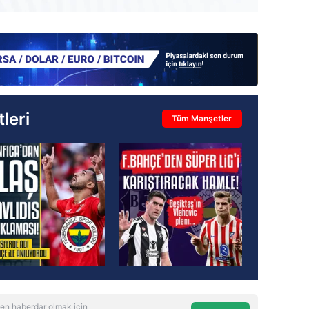
leri
Tüm Manşetler
en haberdar olmak için