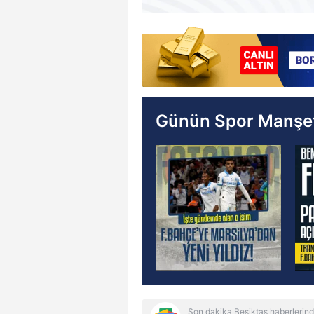
Günün Spor Manşet
Son dakika Beşiktaş haberlerind